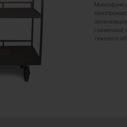
Многофункци
кинопроизво
организации
съёмочной п
тяжелого о