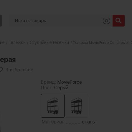
ние
Тележки
Студийные тележки
/
/
/ Тележка MovieForce Cc-capwell 
Серая
В избранное
Бренд:
MovieForce
Цвет:
Серый
Материал
сталь