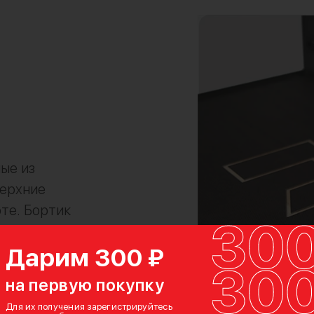
ые из
верхние
те. Бортик
чайное
Дарим 300 ₽
на первую покупку
Для их получения зарегистрируйтесь