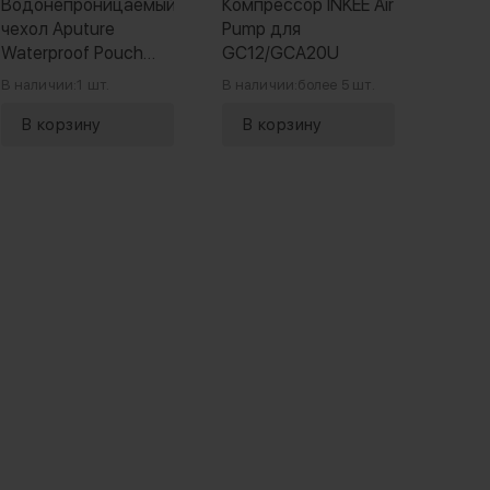
Водонепроницаемый
Компрессор INKEE Air
Трено
чехол Aputure
Pump для
18
Waterproof Pouch
GC12/GCA20U
для MT Pro
В наличии:
1 шт.
В наличии:
более 5 шт.
В нали