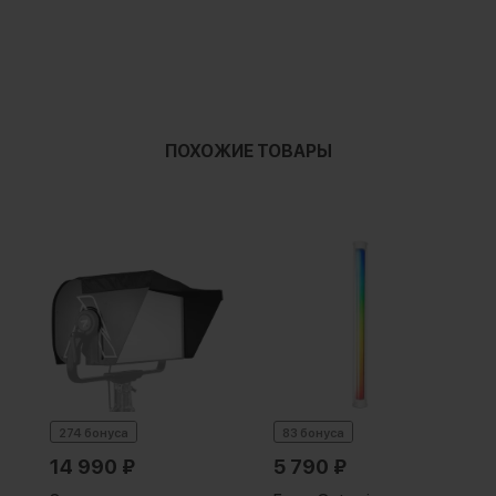
ПОХОЖИЕ ТОВАРЫ
274 бонуса
83 бонуса
14 990
₽
5 790
₽