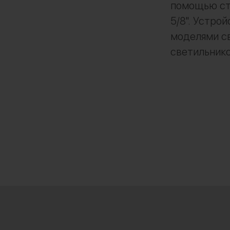
помощью ста
5/8". Устро
моделями с
светильнико