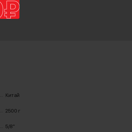
Китай
2500 г
5/8"