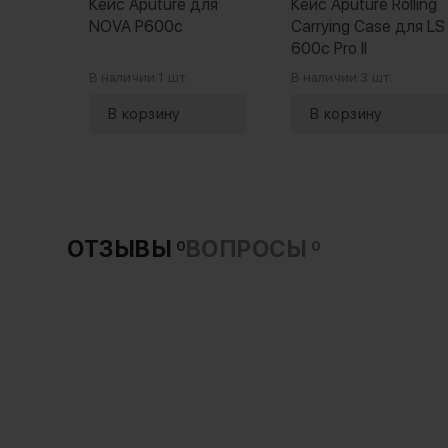
Кейс Aputure для
Кейс Aputure Rolling
NOVA P600c
Carrying Case для LS
600c Pro II
В наличии:
1 шт.
В наличии:
3 шт.
ОТЗЫВЫ
ВОПРОСЫ
0
0