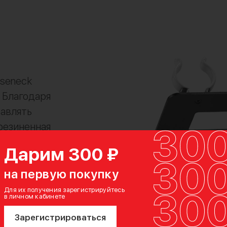
seneck
 Благодаря
авлять
резиненная
т избежать
Дарим 300 ₽
ков при
на первую покупку
Для их получения зарегистрируйтесь
в личном кабинете
Зарегистрироваться