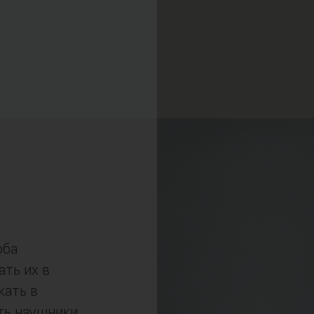
оба
ать их в
кать в
ть наушники