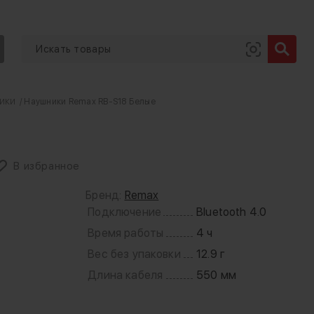
ики
/ Наушники Remax RB-S18 Белые
В избранное
Бренд:
Remax
Подключение
Bluetooth 4.0
Время работы
4 ч
Вес без упаковки
12.9 г
Длина кабеля
550 мм