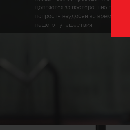
цепляется за посторонние предме
попросту неудобен во время спор
пешего путешествия