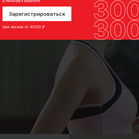
в личном кабинете
ты, и
Зарегистрироваться
та или
при заказе от 4000 ₽