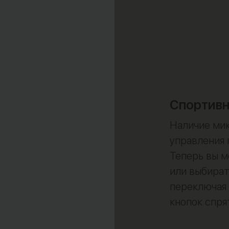
Спортивн
Наличие мик
управления 
Теперь вы м
или выбират
переключая 
кнопок спря