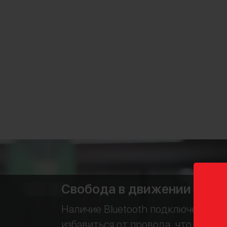
Свобода в движении
Наличие Bluetooth подключения п
избавиться от провода, что посто