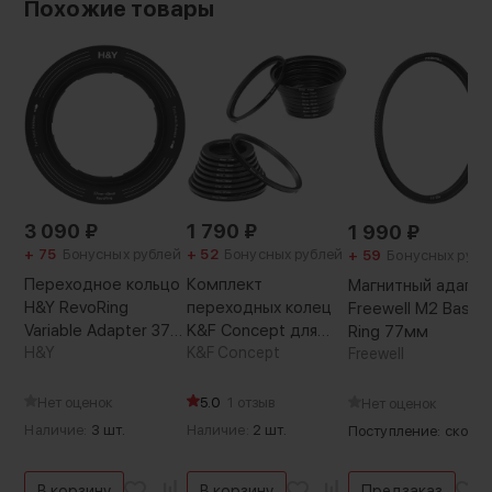
Похожие товары
3 090
₽
1 790
₽
1 990
₽
+ 75
Бонусных рублей
+ 52
Бонусных рублей
+ 59
Бонусных рубл
Переходное кольцо
Комплект
Магнитный адапт
H&Y RevoRing
переходных колец
Freewell M2 Base
Variable Adapter 37-
K&F Concept для
Ring 77мм
49мм для
H&Y
светофильтра
K&F Concept
Freewell
светофильтра 52мм
Чёрное
Нет оценок
5.0
1 отзыв
Нет оценок
Наличие:
3 шт.
Наличие:
2 шт.
Поступление: скоро
В корзину
В корзину
Предзаказ