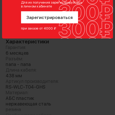
Для их получения зарегистрируйтесь
в личном кабинете
Зарегистрироваться
Комплектация
кабель
при заказе от 4000 ₽
Характеристики
Гарантия:
6 месяцев
Кабель для мотора Nucleus Nano позволяет
Разъём:
запускать и останавливать запись. Работает
папа - папа
при синхронизации с рукояткой Tilta Advansed
Длина кабеля:
с совместимыми моделями камер
438 мм
Артикул производителя:
RS-WLC-T04-GHS
Материал:
АБС пластик
нержавеющая сталь
резина