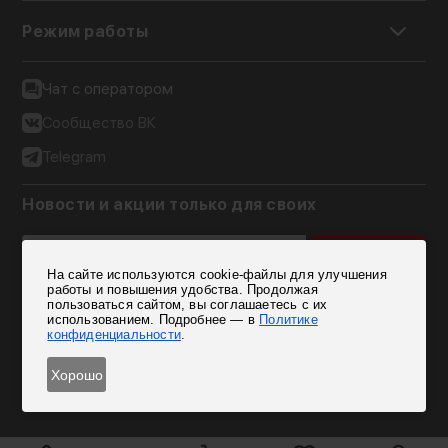
Режим работы
Чат с оператором
Сообщество ВК
Telegram
Новости и акции только для своих
Подписаться
На сайте используются cookie-файлы для улучшения
Согласен на обработку персональных данных
работы и повышения удобства. Продолжая
пользоваться сайтом, вы соглашаетесь с их
использованием. Подробнее — в
Политике
конфиденциальности
.
Хорошо