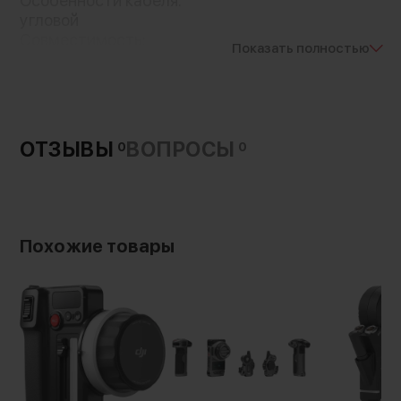
Особенности кабеля:
угловой
Совместимость:
Показать полностью
Panasonic GH4/GH5/GH5s, S1/S1R/S1H/S5II
Страна-производитель:
Китай
Вес с упаковкой:
20 г
ОТЗЫВЫ
ВОПРОСЫ
0
0
Похожие товары