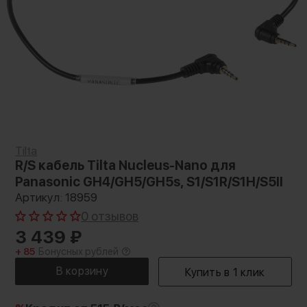
Tilta
R/S кабель Tilta Nucleus-Nano для
Panasonic GH4/GH5/GH5s, S1/S1R/S1H/S5II
Артикул: 18959
0 отзывов
3 439
₽
+ 85
Бонусных рублей