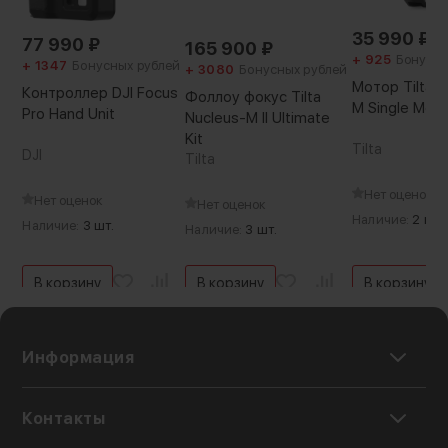
35 990
₽
77 990
₽
165 900
₽
+ 925
Бонусны
+ 1347
Бонусных рублей
+ 3080
Бонусных рублей
Мотор Tilta N
Контроллер DJI Focus
Фоллоу фокус Tilta
M Single Moto
Pro Hand Unit
Nucleus-M II Ultimate
Kit
Tilta
DJI
Tilta
Нет оценок
Нет оценок
Нет оценок
Наличие:
2 шт.
Наличие:
3 шт.
Наличие:
3 шт.
В корзину
В корзину
В корзину
Информация
Контакты