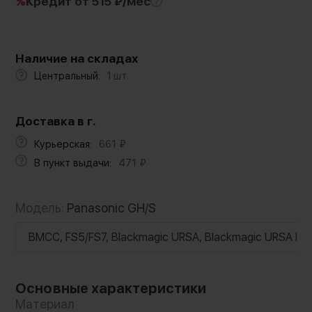
%
Кредит
от 515 ₽/мес
Наличие на складах
Центральный:
1 шт.
Доставка в г.
Курьерская:
661
₽
В пункт выдачи:
471
₽
Модель:
Panasonic GH/S
BMCC, FS5/FS7, Blackmagic URSA, Blackmagic URSA Mini
Основные характеристики
Материал