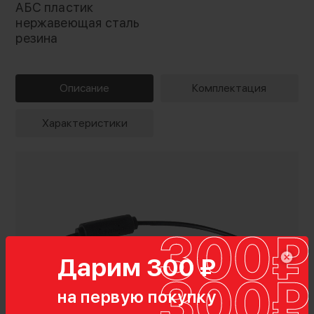
АБС пластик
нержавеющая сталь
резина
Описание
Комплектация
Характеристики
Дарим 300 ₽
на первую покупку