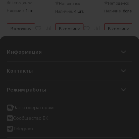
Нет оценок
Нет оценок
Нет оценок
Наличие:
1 шт.
Наличие:
более 5 
Наличие:
4 шт.
В корзину
В корзину
В корзину
Информация
Аксессуар инкрустирован блистающими
лицензионными кристаллами Swarovski, по
Контакты
качеству с которыми не может сравниться ни
один конкурент
Режим работы
Чат с оператором
Сообщество ВК
Telegram