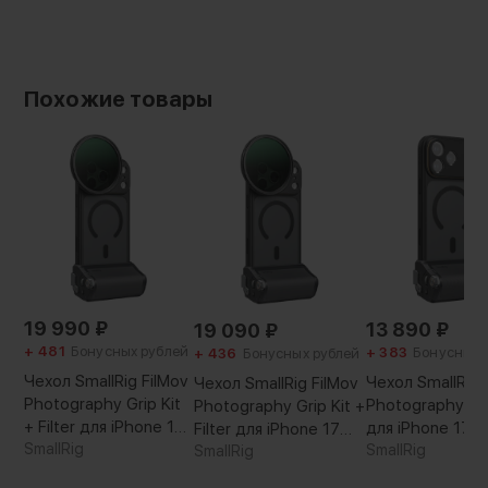
Похожие товары
19 990
₽
13 890
₽
19 090
₽
+ 481
Бонусных рублей
+ 383
Бонусных 
+ 436
Бонусных рублей
Чехол SmallRig FilMov
Чехол SmallRig 
Чехол SmallRig FilMov
Photography Grip Kit
Photography Gri
Photography Grip Kit +
+ Filter для iPhone 17
для iPhone 17 P
Filter для iPhone 17
Pro Max
SmallRig
SmallRig
Pro
SmallRig