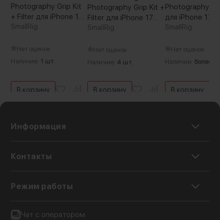
Photography Grip Kit
Photography Gri
Photography Grip Kit +
+ Filter для iPhone 17
для iPhone 17 P
Filter для iPhone 17
Pro Max
SmallRig
SmallRig
Pro
SmallRig
Нет оценок
Нет оценок
Нет оценок
Наличие:
1 шт.
Наличие:
более 5 
Наличие:
4 шт.
В корзину
В корзину
В корзину
Информация
Контакты
Режим работы
Чат с оператором