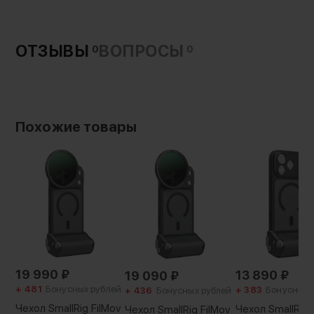
респектабельным. Гарантия надежной
Вес с упаковкой:
защиты на каждый день
65 г
ОТЗЫВЫ
ВОПРОСЫ
0
0
Похожие товары
19 990
₽
13 890
₽
19 090
₽
+ 481
Бонусных рублей
+ 383
Бонусных 
+ 436
Бонусных рублей
Чехол SmallRig FilMov
Чехол SmallRig 
Чехол SmallRig FilMov