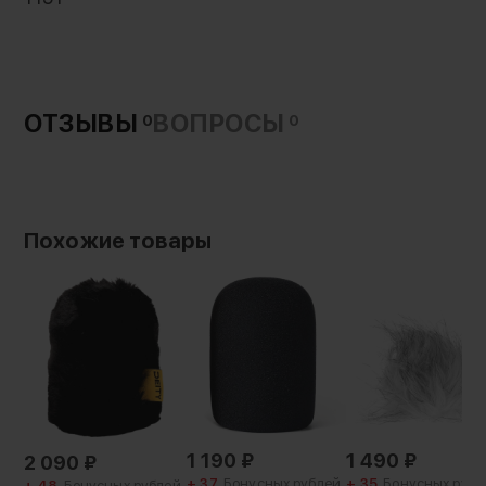
представляет собой фильтр, защищающий от
воздействия дыхания, сквозняков и
контактных шумов, не ослабляя при этом
поступающий звуковой сигнал
ОТЗЫВЫ
ВОПРОСЫ
0
0
Похожие товары
1 190
₽
1 490
₽
2 090
₽
+ 37
Бонусных рублей
+ 35
Бонусных рубл
+ 48
Бонусных рублей