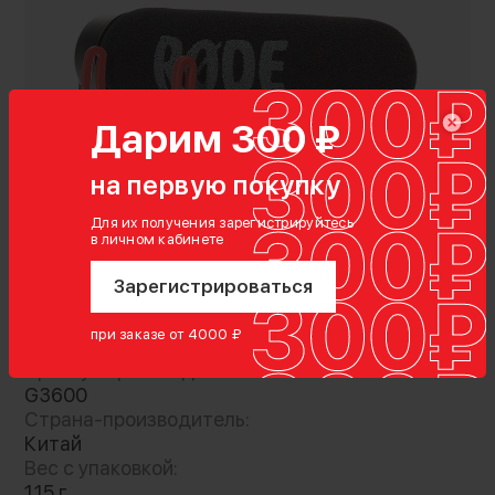
Дарим 300 ₽
на первую покупку
Для их получения зарегистрируйтесь
Показать полностью
в личном кабинете
Зарегистрироваться
Характеристики
Материал:
при заказе от 4000 ₽
поролон
Качественная ветрозащита, предназначенная
Артикул производителя:
для микрофона VideoMic GO. Основное
G3600
предназначение аксессуара - предохранить
Страна-производитель:
ваше оборудование от воздушных потоков,
Китай
значительно ухудшающих качество
Вес с упаковкой:
записываемого звука. Ветрозащита
115 г