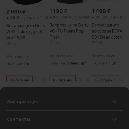
вариант для выездной работы в полевых
условиях
1 190
₽
1 490
₽
2 090
₽
+ 37
Бонусных рублей
+ 35
Бонусных рубл
+ 48
Бонусных рублей
Ветрозащита Deity
Ветрозащита
Ветрозащита Deity
VO-7U Foam Pop
ворсовая BOYA BY
W02 Deluxe для S-
Filter
B01 Deadkitten
Mic 2S/3S
Deity
BOYA
Deity
Нет оценок
Нет оценок
Нет оценок
Наличие:
более 5 шт.
Наличие:
1 шт.
Наличие:
2 шт.
В корзину
В корзину
В корзину
Информация
Контакты