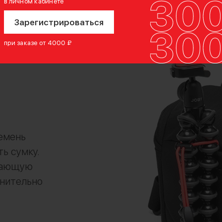
в личном кабинете
Зарегистрироваться
при заказе от 4000 ₽
емень
ь сумку.
вающую
лнительно