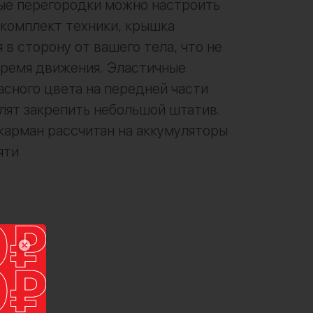
ые перегородки можно настроить
комплект техники, крышка
 в сторону от вашего тела, что не
время движения. Эластичные
сного цвета на передней части
лят закрепить небольшой штатив.
арман рассчитан на аккумуляторы
яти