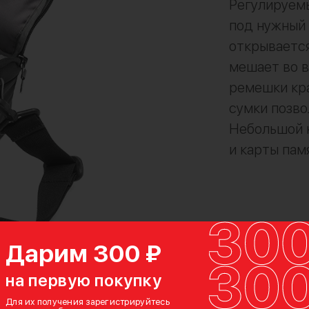
Регулируем
под нужный 
открывается
мешает во 
ремешки кра
сумки позво
Небольшой к
и карты пам
Дарим 300 ₽
на первую покупку
Для их получения зарегистрируйтесь