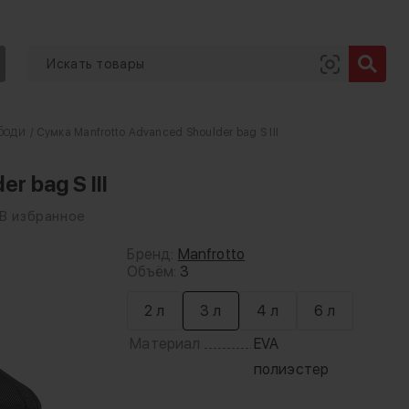
боди
/ Сумка Manfrotto Advanced Shoulder bag S III
r bag S III
В избранное
Бренд:
Manfrotto
Объём:
3
2 л
3 л
4 л
6 л
Материал
EVA
полиэстер