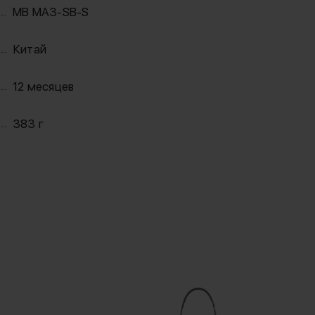
MB MA3-SB-S
Китай
12 месяцев
383 г