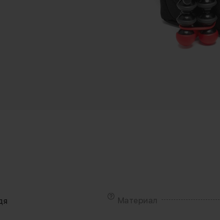
Материал
дя