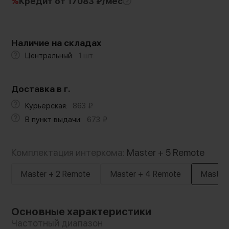
%
Кредит
от 17083 ₽/мес
Наличие на складах
Центральный:
1 шт.
Доставка в г.
Курьерская:
863
₽
В пункт выдачи:
673
₽
Комплектация интеркома:
Master + 5 Remote
Master + 2 Remote
Master + 4 Remote
Master
Основные характеристики
Частотный диапазон