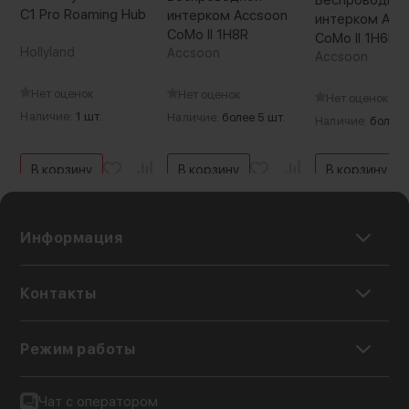
Беспроводно
C1 Pro Roaming Hub
интерком Accsoon
интерком Acc
CoMo II 1H8R
CoMo II 1H6R
Hollyland
Accsoon
Accsoon
Нет оценок
Нет оценок
Нет оценок
Наличие:
1 шт.
Наличие:
более 5 шт.
Наличие:
более 
В корзину
В корзину
В корзину
Информация
Контакты
Режим работы
Чат с оператором