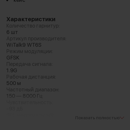
микрофонным массивом (360°) и алгоритмом
NCA подавляет фоновый шум до 130 дБ.
Система автоматической регулировки
Характеристики
усиления (AGC) и опции Weak/Strong Mode
Количество гарнитур:
обеспечивают разборчивую связь на
6 шт
стройплощадках, концертах или в ветреную
Артикул производителя:
WiTalk9 WT6S
погоду (уровень ветрозащиты 3). Две антенны
Режим модуляции:
минимизируют помехи в условиях плотного
GFSK
радиочастотного фона
Передача сигнала:
1.9G
Рабочая дистанция:
500 м
Частотный диапазон:
150 — 8000 Гц
Чувствительность:
-93 дБ
SPL максимальный:
Показать полностью
128 дБ
THD: