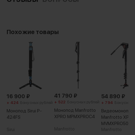
Гарантия:
12 месяцев
Вес с упаковкой:
1970 г
Похожие товары
41 790
₽
16 900
₽
54 890
₽
+ 522
Бонусных рублей
+ 424
Бонусных рублей
+ 794
Бонусных 
Монопод Manfrotto
Монопод Sirui P-
Видеомонопод
XPRO MPMXPROC4
424FS
Manfrotto XPRO
MVMXPRO500
Manfrotto
Sirui
Manfrotto