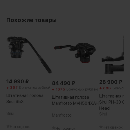
выпадения. Точно балансировать головку
Вес с упаковкой:
можно при помощи целых 3х уровней
730 г
Основание штатива:
Похожие товары
плоское
14 990
₽
28 900
₽
84 490
₽
+ 387
Бонусных рублей
+ 886
Бонусных
+ 1675
Бонусных рублей
Штативная голова
Штативная гол
Штативная голова
Sirui S5X
Sirui PH-30 Gim
Manfrotto MVH504XAH
Head
Sirui
Sirui
Manfrotto
Нет оценок
Нет оценок
Нет оценок