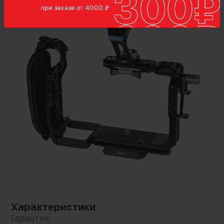
при заказе от 4000 ₽
Для более надежного хвата предусмотрен
ремень, обхватывающий ладонь и не даст
камере выпасть. Безопасность проводных
подключений гарантирует специальный
зажим. В комплектацию SCH добавлена
верхняя рукоятка для более комфортной
съёмки с низкого ракурса
Характеристики
Гарантия: