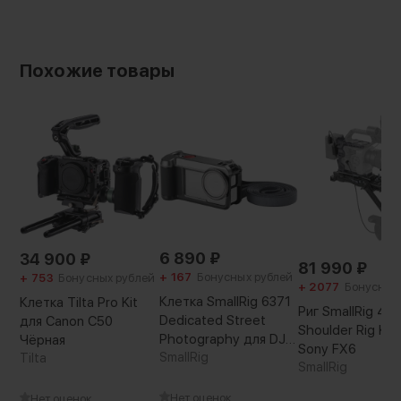
Manfrotto
Артикул производителя:
SCH-FX3/30-G
Страна-производитель:
Похожие товары
Китай
Вес с упаковкой:
620 г
6 890
₽
34 900
₽
81 990
₽
+ 167
Бонусных рублей
+ 753
Бонусных рублей
+ 2077
Бонусных
Клетка SmallRig 6371
Клетка Tilta Pro Kit
Риг SmallRig 41
Dedicated Street
для Canon C50
Shoulder Rig Kit
Photography для DJI
Чёрная
Sony FX6
Osmo Action 3/4/5 Pro
SmallRig
Tilta
SmallRig
Нет оценок
Нет оценок