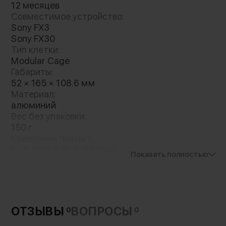
12 месяцев
Совместимое устройство:
Sony FX3
Sony FX30
Тип клетки:
Modular Cage
Габариты:
52 × 165 × 108.6 мм
Материал:
алюминий
Вес без упаковки:
150 г
Крепление "мама":
1/4", ARRI 3/8", Cold Shoe
Показать полностью
Крепление "папа":
NATO Rail
Особенности конструкции:
зажим провода
Тип быстросъемного профиля:
ОТЗЫВЫ
ВОПРОСЫ
0
0
Arca Swiss