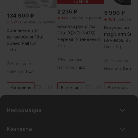
Уценка
2 235
₽
3 990
₽
134 900
₽
+ 112
Бонусных рублей
+ 104
Бонусных 
+ 2253
Бонусных рублей
Боковая рукоятка
Вакуумная прис
Крепление для
Tilta XENO (NATO)
magic arm Small
автомобиля Tilta
Чёрная (Уцененный
5856B Suction 
Speed Rail Car
кат.Б)
Tilta
Mount для экшн
SmallRig
Mounting Kit
Tilta
камеры
Нет оценок
Нет оценок
Нет оценок
Наличие:
1 шт.
Наличие:
3 шт.
Наличие:
1 шт.
В корзину
В корзину
В корзину
Информация
Контакты