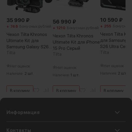
10 590
₽
35 990
₽
56 990
₽
+ 255
Бонусных 
+ 748
Бонусных рублей
+ 1210
Бонусных рублей
Чехол Tilta Kh
Чехол Tilta Khronos
Чехол Tilta Khronos
для Samsung G
Ultimate Kit для
Ultimate Kit для iPhone
S26 Ultra Серы
Samsung Galaxy S26
15 Pro Серый
Tilta
Ultra Серый
Tilta
Tilta
Нет оценок
Нет оценок
Нет оценок
Наличие:
2 шт.
Наличие:
2 шт.
Наличие:
1 шт.
В корзину
В корзину
В корзину
Информация
Контакты