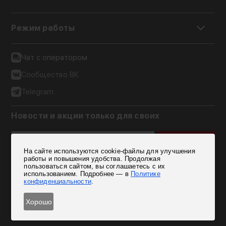
Режим работы
Чат с оператором
Сообщество ВК
Telegram
Новости и акции только для своих
Подписаться
На сайте используются cookie-файлы для улучшения
Согласен на обработку персональных данных
работы и повышения удобства. Продолжая
пользоваться сайтом, вы соглашаетесь с их
использованием. Подробнее — в
Политике
конфиденциальности
.
Хорошо