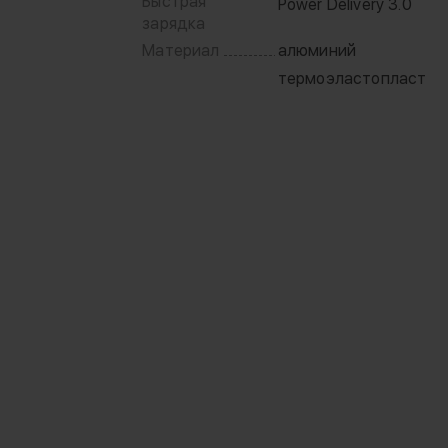
Быстрая
Power Delivery 3.0
зарядка
Материал
алюминий
термоэластопласт