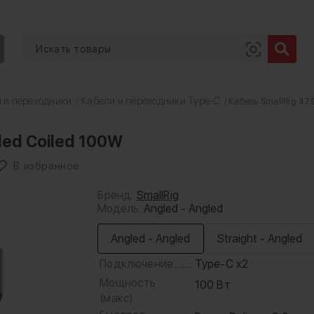
 и переходники
Кабели и переходники Type-C
/
/ Кабель SmallRig 47
led Coiled 100W
В избранное
Бренд:
SmallRig
Модель:
Angled - Angled
Angled - Angled
Straight - Angled
Подключение
Type-C x2
Мощность
100 Вт
(макс)