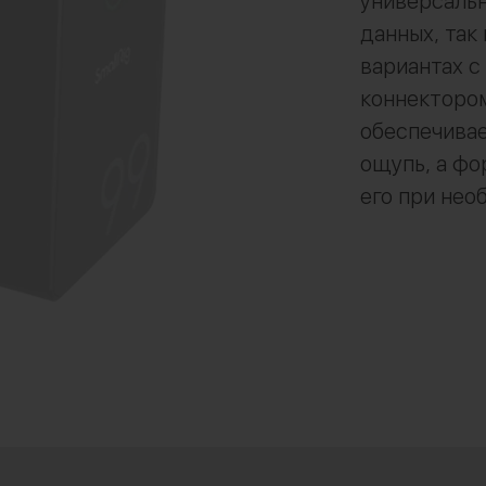
универсальн
данных, так
вариантах с
коннекторо
обеспечивае
ощупь, а фо
его при нео