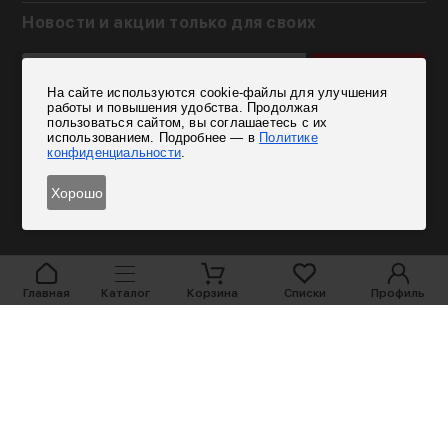
Новости и акции только для своих
Подписаться
На сайте используются cookie-файлы для улучшения
Согласен на обработку персональных данных
работы и повышения удобства. Продолжая
пользоваться сайтом, вы соглашаетесь с их
использованием. Подробнее — в
Политике
конфиденциальности
.
Хорошо
Главная
Каталог
Корзина
Списки
Профиль