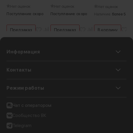
GR IV
Нет оценок
Нет оценок
Нет оценок
Поступление: скоро
Поступление: скоро
Наличие:
более 5 шт.
Предзаказ
Предзаказ
В корзину
Информация
Контакты
Режим работы
Чат с оператором
Сообщество ВК
Telegram