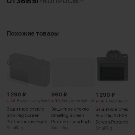
ОТЗЫВЫ
ВОПРОСЫ
Похожие товары
1 290
₽
990
₽
1 290
₽
+ 33
Бонусных рублей
+ 33
Бонусных рублей
+ 38
Бонусных рубл
Защитное стекло
Защитное стекло
Защитное стекло
SmallRig Screen
SmallRig Screen
SmallRig 3750B
Protector для Fujifilm
Protector для Fujifilm
Screen Protector 
X-E5
SmallRig
X100VI/X100V/X-
SmallRig
Sony A7C II/A7CR/A
SmallRig
E4/X-T4/X-T5/Ricoh
IV/A6700/ZV-E1