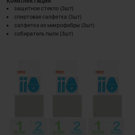
Комплектация
защитное стекло (3шт)
спиртовая салфетка (3шт)
салфетка из микрофибры (3шт)
собиратель пыли (3шт)
Специальное стекло от SmallRig для дисплея
камеры Canon EOS R6, R6 Mark II, R6 Mark III, R7
предназначено защитить экран от
отпечатков пальцев, брызг воды, пыли и
царапин благодаря соответствию стандарту
ударопрочности IK03. Легко наклеивается на
экран благодаря электростатической
адсорбции, если вы выровняете ее по краям,
без образования пузырьков. Ультратонкий
дизайн толщиной 0.3 мм обеспечивает
естественное и точное управление
сенсорным экраном. Закругленные края 2.5D
хорошо сливаются с экраном и обеспечивают