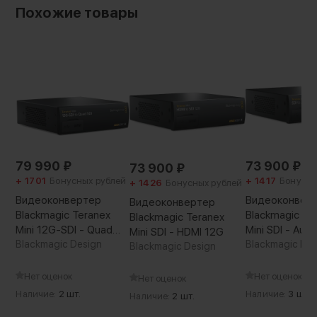
Похожие товары
Самый универсальный конвертер
Teranex Mini IP Video 12G позволяет еще
быстрее создавать нужную конфигурацию
оборудования. Он идеально подходит для
79 990
₽
73 900
₽
73 900
₽
вещательных студий и размещения в стойке,
+ 1701
Бонусных рублей
+ 1417
Бонусны
+ 1426
Бонусных рублей
а дополнительная передняя панель
Видеоконвертер
Видеоконвер
Видеоконвертер
обеспечивает вывод видео на дисплей. Кроме
Blackmagic Teranex
Blackmagic Te
Blackmagic Teranex
того, предусмотрено управление по сети
Mini 12G-SDI - Quad
Mini SDI - Aud
Mini SDI - HDMI 12G
SDI
Blackmagic Design
Blackmagic Des
Ethernet. За счет компактных размеров
Blackmagic Design
конвертер удобен при работе в мобильных
Нет оценок
Нет оценок
Нет оценок
условиях, а благодаря наличию
Наличие:
2 шт.
Наличие:
3 шт.
Наличие:
2 шт.
профессиональных XLR-разъемов он
допускает подключение к звуковым пультам и