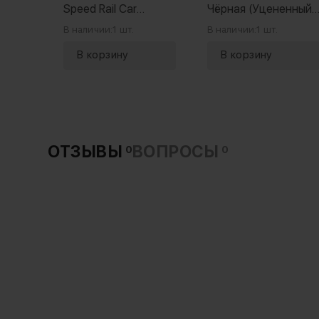
Speed Rail Car
Чёрная (Уцененный
Mounting Kit
кат.Б)
В наличии:
1 шт.
В наличии:
1 шт.
ОТЗЫВЫ
ВОПРОСЫ
0
0