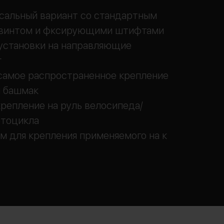
рсальный вариант со стандартным
винтом и фксирующими штифтами
установки на направляющие
г
 самое распространенное крепление
й башмак
 крепление на руль велосипеда/
отоцикла
м для крепления применяемого на к