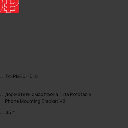
TA-PMB5-15-B
держатель смартфона Tilta Rotatable
Phone Mounting Bracket V2
35 г