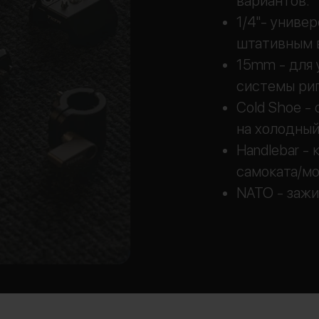
вариантов:
1/4"- униве
штативным 
15mm - для 
системы ри
Cold Shoe -
на холодны
Handlebar -
самоката/м
NATO - зажи