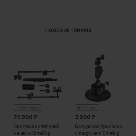
ПОХОЖИЕ ТОВАРЫ
1 268 бонусов
104 бонуса
74 990
₽
3 990
₽
Система креплений
Вакуумная присоска
на авто SmallRig
с magic arm Smallrig