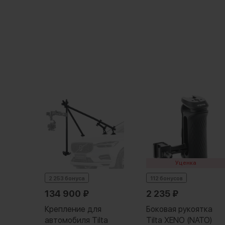
ая
Уценка
an
2 253 бонуса
112 бонусов
5 шт.
134 900
₽
2 235
₽
Крепление для
Боковая рукоятка
автомобиля Tilta
Tilta XENO (NATO)