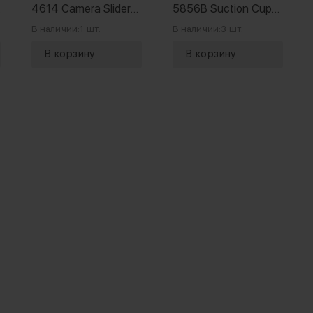
4614 Camera Slider
5856B Suction Cup
Support Kit
Mount для экшн-
В наличии:
1 шт.
В наличии:
3 шт.
камеры