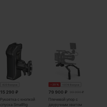
− 20 %
423 бонуса
1 074 бонуса
1 023
15 290
₽
79 900
₽
46 
99 990
₽
Рукоятка с кнопкой
Плечевой упор с
Двуру
спуска SmallRig
двуручным хватом
Quick