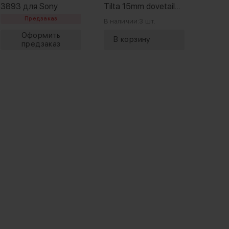
3893 для Sony
Tilta 15mm dovetail
handg
shoulder mount
15mm
Предзаказ
В наличии:
3 шт.
В нали
system (new version)