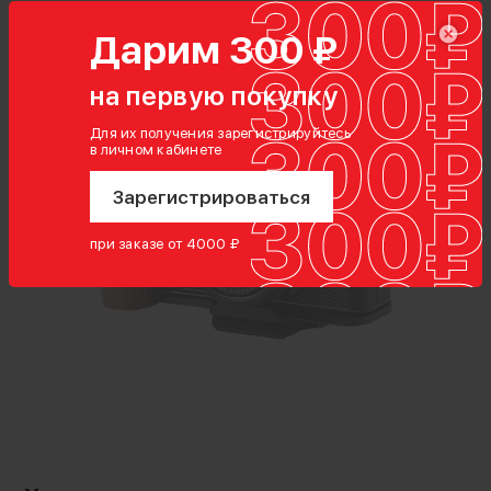
Дарим 300 ₽
на первую покупку
Кожаные пряжки для плечевого ремня
крепятся к совместимым корпусам камер так
Для их получения зарегистрируйтесь
в личном кабинете
же, как и обычные ремни. С их помощью вы
сможете быстро закрепить ремень, подходит
Зарегистрироваться
для Tilta Shoulder Strap
при заказе от 4000 ₽