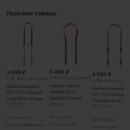
Похожие товары
3 490
₽
3 990
₽
4 590
₽
+ 81
Бонусных рублей
+ 97
Бонусных рублей
+ 105
Бонусных руб
Ремень Falcam
Шейный ремень
Шейный ремень
Maglink Quick
PGYTECH Camera
PGYTECH Camera
Magnetic Buckle
Strap Slim Vintage
Shoulder Strap Се
Shoulder Strap Plus
Falcam
Зелёный
PGYTECH
PGYTECH
Серый
Нет оценок
Нет оценок
Нет оценок
Наличие:
2 шт.
Наличие:
более 5 шт.
Наличие:
2 шт.