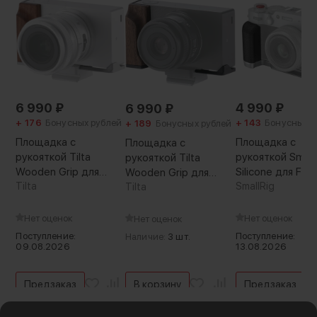
6 990
₽
4 990
₽
6 990
₽
+ 176
Бонусных рублей
+ 143
Бонусных р
+ 189
Бонусных рублей
Площадка с
Площадка с
Площадка с
рукояткой Tilta
рукояткой Small
рукояткой Tilta
Wooden Grip для
Silicone для Fujif
Wooden Grip для
Sigma BF Серебро
Tilta
X100VI / X100V
SmallRig
Sigma BF Чёрная
Tilta
Серебро
Нет оценок
Нет оценок
Нет оценок
Поступление:
Поступление:
Наличие:
3 шт.
09.08.2026
13.08.2026
Предзаказ
В корзину
Предзаказ