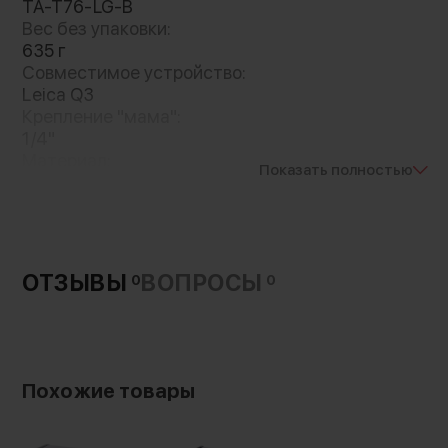
TA-T76-LG-B
Вес без упаковки:
635 г
Совместимое устройство:
Leica Q3
Крепление "мама":
1/4"
Материал:
Показать полностью
алюминий
кожа
ОТЗЫВЫ
ВОПРОСЫ
0
0
Похожие товары