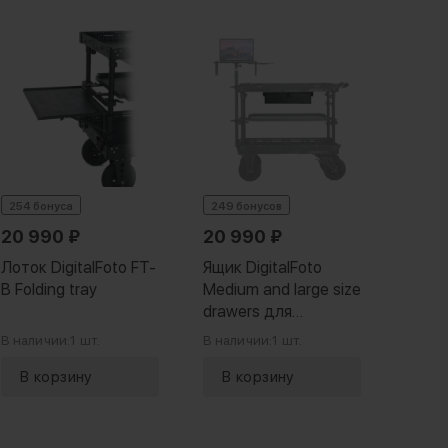
254 бонуса
249 бонусов
247 б
20 990
₽
20 990
₽
16 
Лоток DigitalFoto FT-
Ящик DigitalFoto
Крон
B Folding tray
Medium and large size
микр
drawers для
Digita
тележки Cinemech
Micro
В наличии:
1 шт.
В наличии:
1 шт.
В нали