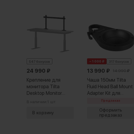
штейн
ssory
− 1 000 ₽
547 бонусов
317 бонусов
et
amera
24 990
₽
13 990
₽
14 990
₽
Крепление для
Чаша 150мм Tilta
монитора Tilta
Fluid Head Ball Mount
Desktop Monitor
Adapter Kit для
Mounting Bracket Kit
Boulder Camera Cart
Предзаказ
В наличии:
1 шт.
40мм