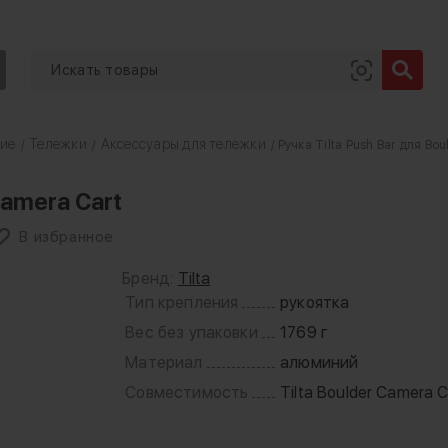
ние
Тележки
Аксессуары для тележки
/
/
/ Ручка Tilta Push Bar для Bo
Camera Cart
В избранное
Бренд:
Tilta
Тип крепления
рукоятка
Вес без упаковки
1769 г
Материал
алюминий
Совместимость
Tilta Boulder Camera C