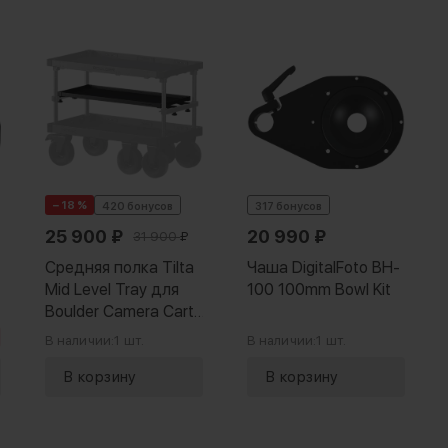
− 18 %
420 бонусов
317 бонусов
25 900
₽
20 990
₽
31 900
₽
Средняя полка Tilta
Чаша DigitalFoto BH-
Mid Level Tray для
100 100mm Bowl Kit
Boulder Camera Cart
XL
В наличии:
1 шт.
В наличии:
1 шт.