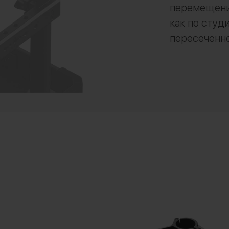
перемещени
как по студ
пересеченн