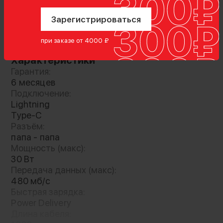
Комплектация
Зарегистрироваться
кабель
при заказе от 4000 ₽
Характеристики
Гарантия:
6 месяцев
Кабель серии YD с разъёмами Type-C -
Подключение:
Lightning обеспечивает быструю зарядку
Lightning
устройств Apple с поддержкой мощности до
Type-C
30 Вт. Высококачественный медный
Разъём:
сердечник обеспечивает стабильную и
папа - папа
надежную зарядку, а прочная конструкция
Мощность (макс):
гарантирует долговечность даже при
30 Вт
Передача данных (макс):
интенсивном использовании
480 мб/с
Быстрая зарядка:
Power Delivery
SJ712 поддерживает высокоскоростную
Длина кабеля: