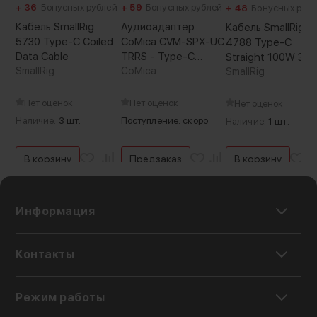
+ 36
Бонусных рублей
+ 59
Бонусных рублей
+ 48
Бонусных руб
Кабель SmallRig
Аудиоадаптер
Кабель SmallRig
5730 Type-C Coiled
CoMica CVM-SPX-UC
4788 Type-C
Data Cable
TRRS - Type-C
Straight 100W 35
SmallRig
(Уцененный кат.А)
CoMica
SmallRig
Нет оценок
Нет оценок
Нет оценок
Наличие:
3 шт.
Поступление: скоро
Наличие:
1 шт.
В корзину
Предзаказ
В корзину
Информация
Контакты
Режим работы