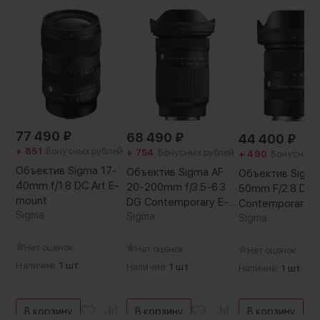
Диаметр резьбы на объективе:
72 мм
Габариты:
80 × 80 × 92 мм
Вес без упаковки:
484 г
Артикул производителя:
AF 85/1.8 II XF
Страна-производитель:
77 490
₽
68 490
₽
44 400
₽
Китай
+ 851
Бонусных рублей
+ 754
Бонусных рублей
+ 490
Бонусных 
Вес с упаковкой:
Объектив Sigma 17-
Объектив Sigma AF
Объектив Sigma
819 г
40mm f/1.8 DC Art E-
20-200mm f/3.5-6.3
50mm F/2.8 DC 
mount
DG Contemporary E-
Contemporary R
Sigma
mount
Sigma
Sigma
Нет оценок
Нет оценок
Нет оценок
Наличие:
1 шт.
Наличие:
1 шт.
Наличие:
1 шт.
В корзину
В корзину
В корзину