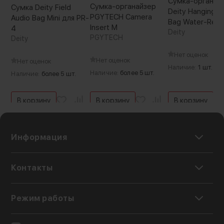
Сумка-органай
Сумка-органайзер
Сумка Deity Field
Deity Hanging F
PGYTECH Camera
Audio Bag Mini для PR-
Bag Water-Resi
Insert M
4
Чёрная
Deity
PGYTECH
Deity
Нет оценок
Нет оценок
Нет оценок
Наличие:
1 шт.
Наличие:
более 5 шт.
Наличие:
более 5 шт.
В корзину
В корзину
В корзину
Информация
Контакты
Режим работы