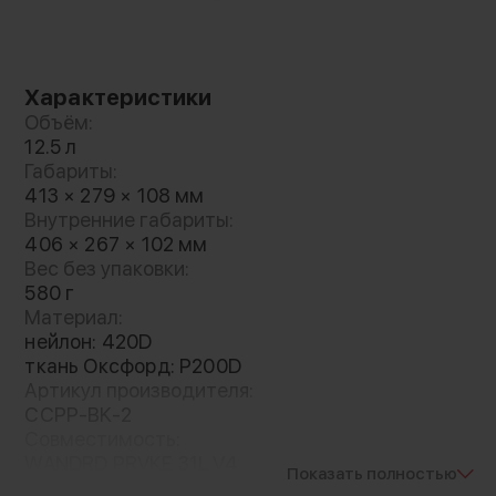
пенкой высокой плотности, поглощающей
вибрации, а противоскользящее покрытие
основания предотвращает скольжение на
мокрых поверхностях
Характеристики
Объём:
12.5 л
Каждая деталь работает на вас
Габариты:
413 × 279 × 108 мм
Модельный ряд представлен тремя версиями
Внутренние габариты:
406 × 267 × 102 мм
с разным объемом для идеальной
Вес без упаковки:
совместимости с рюкзаками PRVKE V4,
580 г
помогая максимально безопасно уложить
Материал:
дорогостоящее оборудование. Кроме того,
нейлон: 420D
сумка оснащена удобной ручкой для
ткань Оксфорд: P200D
переноски и может использоваться как
Артикул производителя:
самостоятельное решение для
CCPP-BK-2
транспортировки:
Совместимость:
WANDRD PRVKE 31L V4
Pro - 10.5л, для профессиональных
Показать полностью
Страна-производитель: