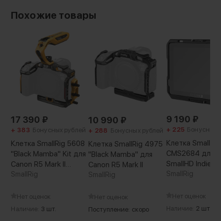
Похожие товары
9 190
₽
17 390
₽
10 990
₽
+ 225
Бонусных 
+ 383
Бонусных рублей
+ 288
Бонусных рублей
Клетка SmallRig
Клетка SmallRig 5608
Клетка SmallRig 4975
CMS2684 для
"Black Mamba" Kit для
"Black Mamba" для
SmallHD Indie 7
Canon R5 Mark II
Canon R5 Mark II
SmallRig
"BumbleBee Edition"
SmallRig
SmallRig
Нет оценок
Нет оценок
Нет оценок
Наличие:
2 шт.
Наличие:
3 шт.
Поступление: скоро