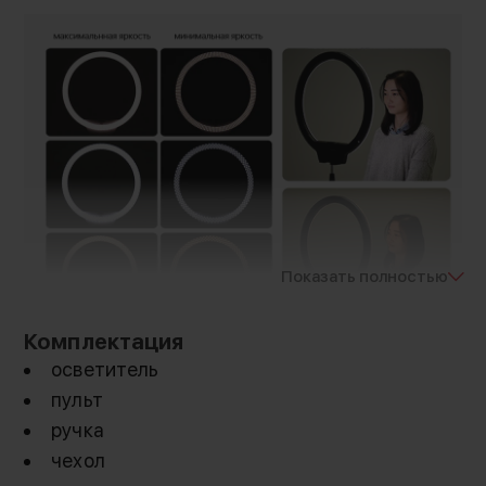
Показать полностью
Комплектация
осветитель
Профессиональный свет
пульт
ручка
Кольцевая лампа незаменима при
чехол
предметной и портретной съёмке, поскольку