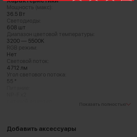
Характеристики
или питаться от двух аккумуляторов типа NP-
Мощность (макс):
F
36.5 Вт
Светодиоды:
608 шт
Диапазон цветовой температуры:
3200 — 5500K
RGB режим:
Нет
Световой поток:
4712 лм
Угол светового потока:
55 °
Питание:
NP-F x2
сетевой адаптер
Показать полностью
Имеет крепление:
1/4"
Габариты:
530 × 500 × 27 мм
Добавить аксессуары
Вес без упаковки: