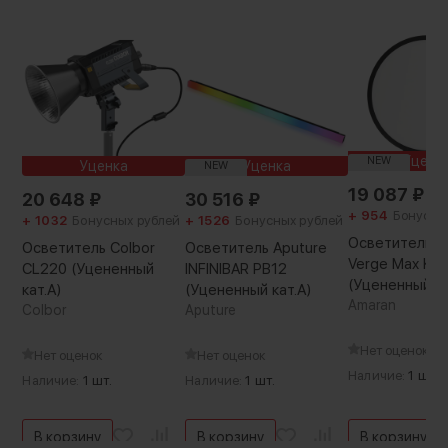
Уценк
NEW
Уценка
Уценка
NEW
19 087
₽
20 648
₽
30 516
₽
+ 954
Бонусны
+ 1032
Бонусных рублей
+ 1526
Бонусных рублей
Осветитель a
Осветитель Colbor
Осветитель Aputure
Verge Max Kit
CL220 (Уцененный
INFINIBAR PB12
(Уцененный ка
кат.А)
(Уцененный кат.А)
Amaran
Colbor
Aputure
Нет оценок
Нет оценок
Нет оценок
Наличие:
1 шт.
Наличие:
1 шт.
Наличие:
1 шт.
В корзину
В корзину
В корзину