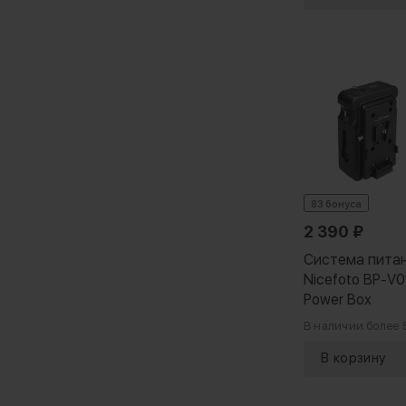
83 бонуса
2 390
₽
Система пита
Nicefoto BP-V01
Power Box
В наличии:
более 