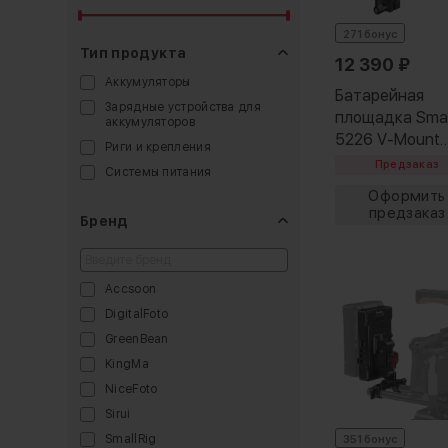
271 бонус
Тип продукта
12 390
₽
Аккумуляторы
Батарейная
Зарядные устройства для
площадка Smal
аккумуляторов
5226 V-Mount
Риги и крепления
Plate Kit 15mm
Предзаказ
Системы питания
Бренд
Accsoon
DigitalFoto
GreenBean
KingMa
NiceFoto
Sirui
SmallRig
351 бонус