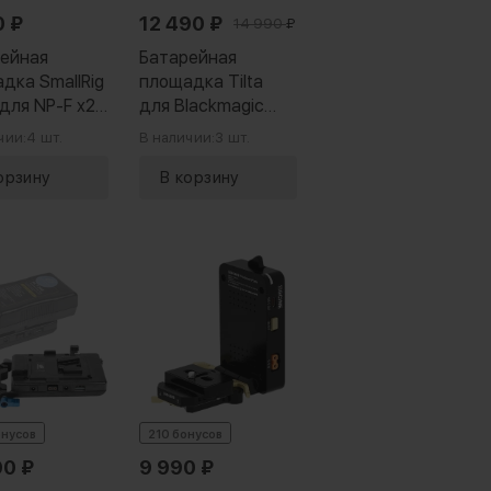
0
₽
12 490
₽
14 990
₽
ейная
Батарейная
дка SmallRig
площадка Tilta
для NP-F x2
для Blackmagic
Swap UPS)
PYXIS 6K (V-mount)
чии:
4 шт.
В наличии:
3 шт.
онусов
210 бонусов
90
₽
9 990
₽