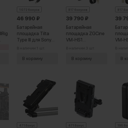
1 072 бонуса
817 бонусов
817 бо
46 990
₽
39 790
₽
39 7
Батарейная
Батарейная
Батар
lRig
площадка Tilta
площадка ZGCine
площ
Type III для Sony
VM-HS1
VM-HS
 LWS
FX9 (V-Mount)
Оранжевая
В наличии:
1 шт.
В наличии:
3 шт.
В нали
471 бонус
471 бонус
195 б