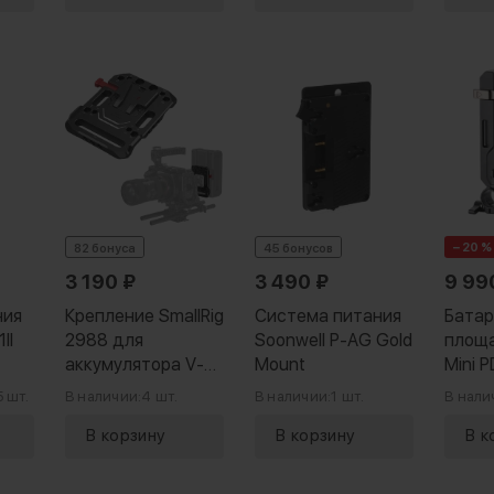
− 20 %
82 бонуса
45 бонусов
3 190
₽
3 490
₽
9 99
ния
Крепление SmallRig
Система питания
Батар
II
2988 для
Soonwell P-AG Gold
площа
аккумулятора V-
Mount
Mini 
mount
5 шт.
В наличии:
4 шт.
В наличии:
1 шт.
В нали