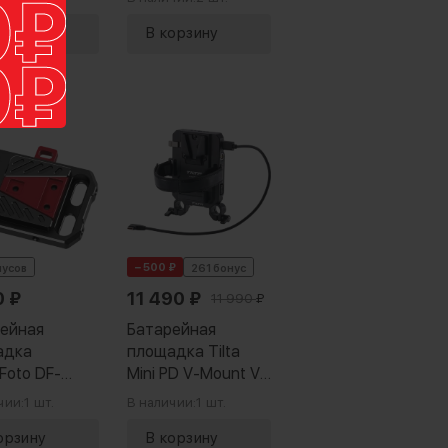
− 500 ₽
нусов
261 бонус
0
₽
11 490
₽
11 990
₽
ейная
Батарейная
адка
площадка Tilta
lFoto DF-
Mini PD V-Mount V2
 Mini V-
Cable Kit
чии:
1 шт.
В наличии:
1 шт.
t