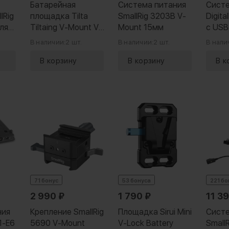
Батарейная
Система питания
Систе
lRig
площадка Tilta
SmallRig 3203B V-
Digit
ля
Tiltaing V-Mount V2
Mount 15мм
с USB
wap
(Tilta Gray)
В наличии:
2 шт.
В наличии:
2 шт.
В нали
71 бонус
53 бонуса
221 бо
2 990
₽
1 790
₽
11 3
ния
Крепление SmallRig
Площадка Sirui Mini
Систе
1-E6
5690 V-Mount
V-Lock Battery
Small