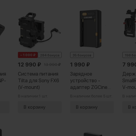
− 1 000 ₽
284 бонуса
35 бонусов
198 б
12 990
₽
1 990
₽
7 99
13 990
₽
ния
Система питания
Зарядное
Держ
NP-
Tilta для Sony FX6
устройство -
Small
(V-mount)
адаптер ZGCine
V-mo
on)
NPF-02
В наличии:
1 шт.
В наличии:
более 5 шт.
В нали