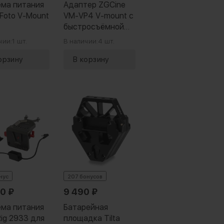
ма питания
Адаптер ZGCine
alFoto V-Mount
VM-VP4 V-mount с
быстросъёмной
площадкой
чии:
1 шт.
В наличии:
4 шт.
нус
207 бонусов
90
₽
9 490
₽
ма питания
Батарейная
Rig 2933 для
площадка Tilta