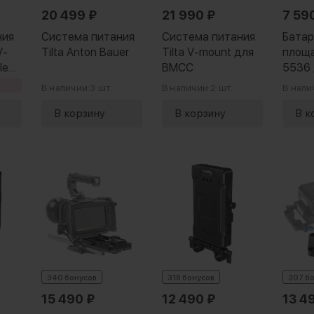
20 499
₽
21 990
₽
7 59
ния
Система питания
Система питания
Батар
V-
Tilta Anton Bauer
Tilta V-mount для
площа
le
BMCC
5536 
(Hot‑
В наличии:
3 шт.
В наличии:
2 шт.
В нали
340 бонусов
318 бонусов
307 б
15 490
₽
12 490
₽
13 4