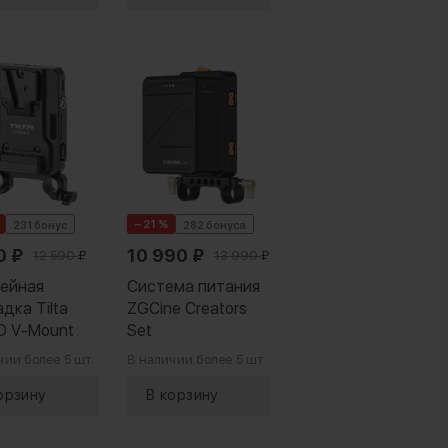
− 21 %
231 бонус
282 бонуса
0
₽
10 990
₽
12 590
₽
13 990
₽
ейная
Система питания
дка Tilta
ZGCine Creators
PD V-Mount
Set
чии:
более 5 шт.
В наличии:
более 5 шт.