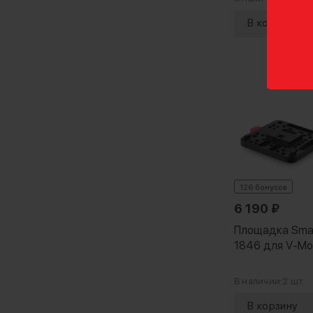
126 бонусов
6 190
₽
Площадка Smal
1846 для V-Mo
В наличии:
2 шт.