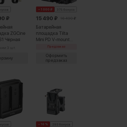
− 1 000 ₽
нусов
375 бонусов
90
₽
15 490
₽
16 490
₽
ейная
Батарейная
адка ZGCine
площадка Tilta
1 Чёрная
Mini PD V-mount
ARCA Receiver Kit
Предзаказ
чии:
3 шт.
− 16 %
онусов
293 бонуса