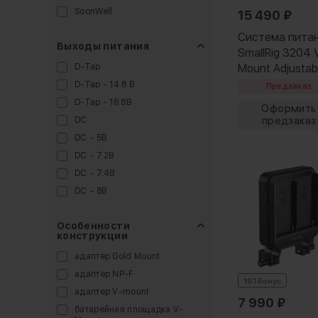
SoonWell
15 490
₽
Tilta
Система пита
Выходы питания
Ulanzi
SmallRig 3204 
ZGCine
D-Tap
Mount Adjustab
Arm 15мм
D-Tap - 14.8 В
Предзаказ
D-Tap - 16.8В
DC
DC - 5В
DC - 7.2В
DC - 7.4В
DC - 8В
DC - 12В
Особенности
DC - 15В
конструкции
DC 5.5/2.1мм - 7.4 В
адаптер Gold Mount
DC 5.5/2.5мм - 12 В
адаптер NP-F
Lemo 2 pin - 14.8 В
191 бонус
адаптер V-mount
Lemo 6 pin
7 990
₽
батарейная площадка V-
Type-C