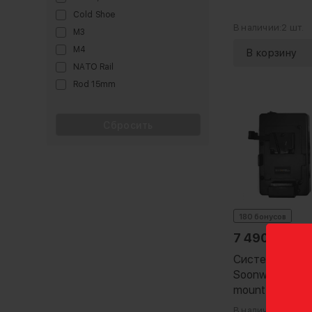
Cold Shoe
В наличии:
2 шт.
M3
M4
NATO Rail
Rod 15mm
Сбросить
180 бонусов
7 490
₽
Система пита
Soonwell P-VFU
mount
В наличии:
1 шт.