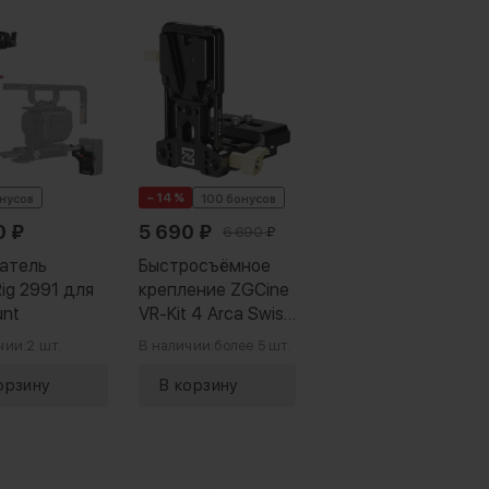
− 14 %
онусов
100 бонусов
0
₽
5 690
₽
6 690
₽
атель
Быстросъёмное
Rig 2991 для
крепление ZGCine
unt
VR-Kit 4 Arca Swiss
V-mount
чии:
2 шт.
В наличии:
более 5 шт.