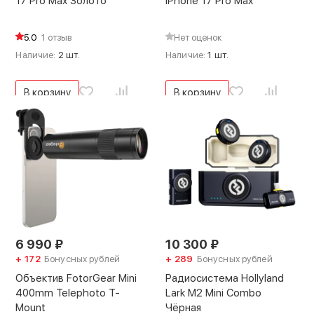
17 Pro Max Золото
iPhone 17 Pro Max
5.0
1 отзыв
Нет оценок
Наличие:
2 шт.
Наличие:
1 шт.
В корзину
В корзину
6 990
₽
10 300
₽
+ 172
Бонусных рублей
+ 289
Бонусных рублей
Объектив FotorGear Mini
Радиосистема Hollyland
400mm Telephoto T-
Lark M2 Mini Combo
Mount
Чёрная