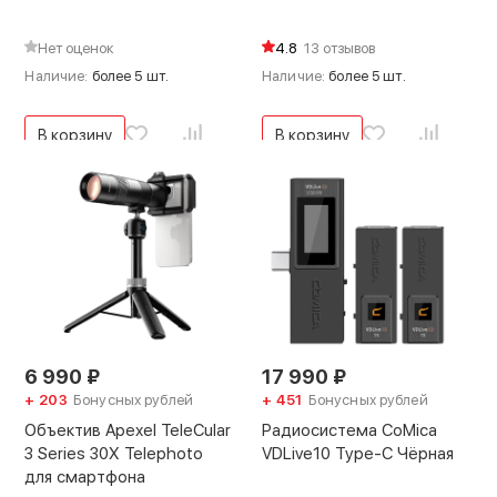
Нет оценок
4.8
13 отзывов
Наличие:
более 5 шт.
Наличие:
более 5 шт.
В корзину
В корзину
6 990
₽
17 990
₽
+ 203
Бонусных рублей
+ 451
Бонусных рублей
Объектив Apexel TeleCular
Радиосистема CoMica
3 Series 30X Telephoto
VDLive10 Type-C Чёрная
для смартфона