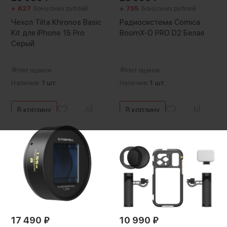
+ 627
Бонусных рублей
+ 735
Бонусных рублей
Чехол Tilta Khronos Basic
Радиосистема Comica
Kit для iPhone 15 Pro
BoomX-D PRO D2 Белая
Серый
Нет оценок
Нет оценок
Наличие:
1 шт.
Наличие:
1 шт.
В корзину
В корзину
17 490
₽
10 990
₽