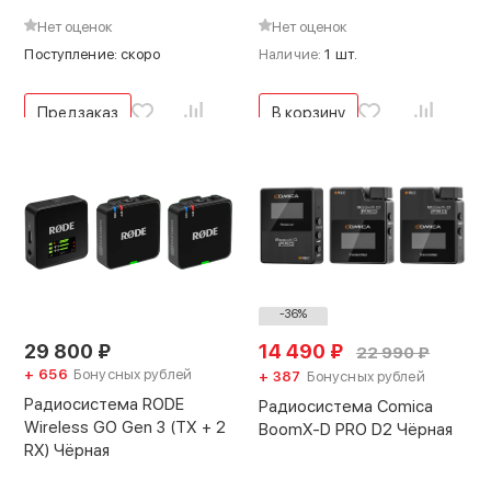
Нет оценок
Нет оценок
Поступление: скоро
Наличие:
1 шт.
Предзаказ
В корзину
-36%
29 800
₽
14 490
₽
22 990
₽
+ 656
Бонусных рублей
+ 387
Бонусных рублей
Радиосистема RODE
Радиосистема Comica
Wireless GO Gen 3 (TX + 2
BoomX-D PRO D2 Чёрная
RX) Чёрная