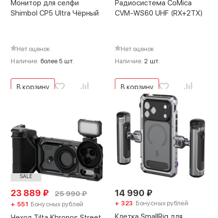
Монитор для селфи
Радиосистема CoMica
Shimbol CP5 Ultra Чёрный
CVM-WS60 UHF (RX+2TX)
Нет оценок
Нет оценок
Наличие:
более 5 шт.
Наличие:
2 шт.
В корзину
В корзину
SALE
23 889
₽
14 990
₽
25 990
₽
+ 323
Бонусных рублей
+ 551
Бонусных рублей
Клетка SmallRig для
Чехол Tilta Khronos Street