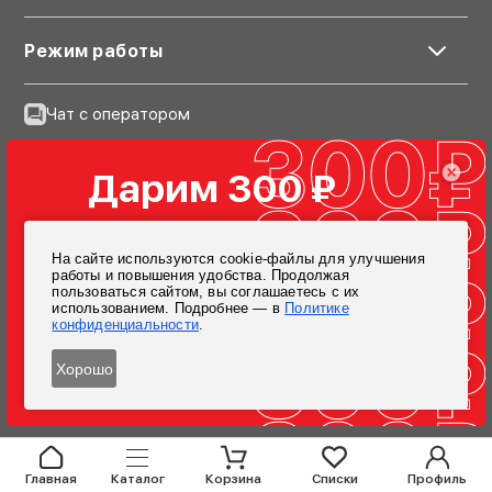
Режим работы
Чат с оператором
Сообщество ВК
Дарим 300 ₽
Telegram
на первую покупку
Новости и акции только для своих
На сайте используются cookie-файлы для улучшения
Для их получения зарегистрируйтесь
работы и повышения удобства. Продолжая
в личном кабинете
пользоваться сайтом, вы соглашаетесь с их
Подписаться
использованием. Подробнее — в
Политике
конфиденциальности
.
Согласен на обработку персональных данных
Зарегистрироваться
Хорошо
при заказе от 4000 ₽
Главная
Каталог
Корзина
Списки
Профиль