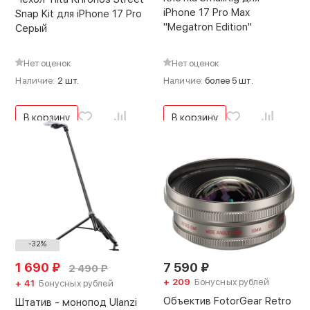
iPhone 17 Pro Max
Snap Kit для iPhone 17 Pro
"Megatron Edition"
Серый
Нет оценок
Нет оценок
Наличие:
2 шт.
Наличие:
более 5 шт.
В корзину
В корзину
-32%
1 690
₽
7 590
₽
2 490
₽
+ 209
Бонусных рублей
+ 41
Бонусных рублей
Объектив FotorGear Retro
Штатив - монопод Ulanzi