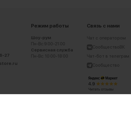
Режим работы
Связь с нами
Шоу-рум
Чат с оператором
Пн-Вс:
9:00-21:00
СообществоВК
Сервисная служба
6-27
Пн-Вс: 10:00-18:00
Чат-бот в телеграм
tore.ru
Сообщество