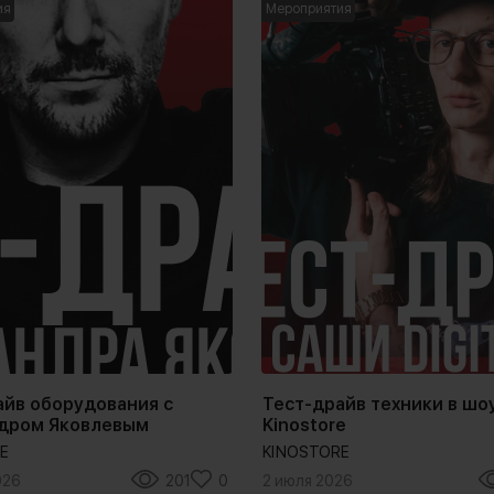
ия
Мероприятия
айв оборудования с
Тест-драйв техники в шо
дром Яковлевым
Kinostore
E
KINOSTORE
026
201
0
2 июля 2026