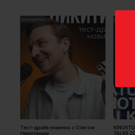
Мероприятия
Мероприят
Тест-драйв новинок с Олегом
KINOSTO
Никитиным
TALKS 2