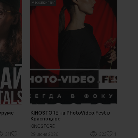
Мероприятия
уруме
KINOSTORE на PhotoVideo.Fest в
Краснодаре
KINOSTORE
311
1
29 июня 2026
323
1