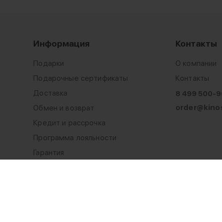
Информация
Контакты
Подарки
О компании
Подарочные сертификаты
Контакты
Доставка
8 499 500-9
order@kinos
Обмен и возврат
Кредит и рассрочка
Программа лояльности
Гарантия
Сервисная служба
Оптовикам
Публичная оферта
Обработка персональных данных