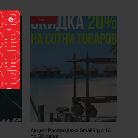
Акции
Акция! Распродажа SmallRig с 16
по 30 июня