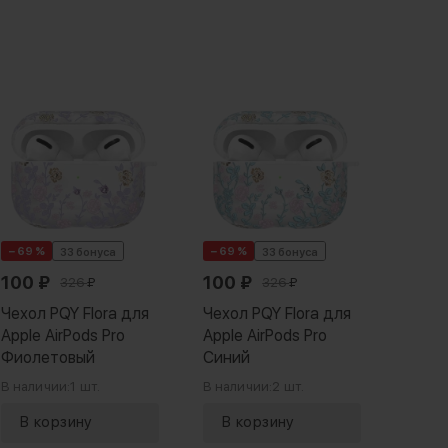
− 69 %
− 69 %
− 69 
33 бонуса
33 бонуса
100
₽
100
₽
100
326
₽
326
₽
Чехол PQY Flora для
Чехол PQY Flora для
Чехол
Apple AirPods Pro
Apple AirPods Pro
Apple
Фиолетовый
Синий
Rose
В наличии:
1 шт.
В наличии:
2 шт.
В нали