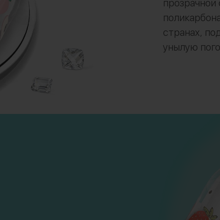
прозрачной 
поликарбона
странах, по
унылую пого