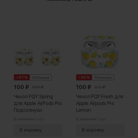
− 67 %
− 68 %
33 бонуса
33 бонуса
100
₽
100
₽
309
₽
320
₽
Чехол PQY Spring
Чехол PQY Fresh для
для Apple AirPods Pro
Apple Airpods Pro
Подсолнухи
Lemon
В наличии:
1 шт.
В наличии:
1 шт.