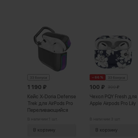
а
h для
ro
− 66 %
33 бонуса
33 бонуса
1 190
₽
100
₽
300
₽
Кейс X-Doria Defense
Чехол PQY Fresh для
Trek для AirPods Pro
Apple Airpods Pro Lily
Переливающийся
В наличии:
1 шт.
В наличии:
3 шт.