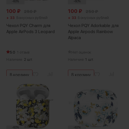
-60%
-60%
100
₽
100
₽
250
₽
250
₽
+ 33
Бонусных рублей
+ 33
Бонусных рублей
Чехол PQY Charm для
Чехол PQY Adorkable для
Apple AirPods 3 Leopard
Apple Airpods Rainbow
Alpaca
5.0
1 отзыв
Нет оценок
Наличие:
2 шт.
Наличие:
1 шт.
В корзину
В корзину
-60%
-63%