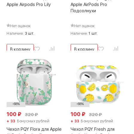
Apple Airpods Pro Lily
Apple AirPods Pro
Подсолнухи
Нет оценок
Нет оценок
Наличие:
3 шт.
Наличие:
1 шт.
В корзину
В корзину
-68%
-68%
100
₽
100
₽
320
₽
320
₽
+ 33
Бонусных рублей
+ 33
Бонусных рублей
Чехол PQY Flora для Apple
Чехол PQY Fresh для