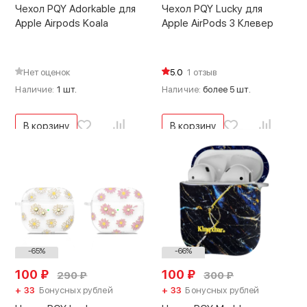
Чехол PQY Adorkable для
Чехол PQY Lucky для
Apple Airpods Koala
Apple AirPods 3 Клевер
Нет оценок
5.0
1 отзыв
Наличие:
1 шт.
Наличие:
более 5 шт.
В корзину
В корзину
-65%
-66%
100
₽
100
₽
290
₽
300
₽
+ 33
Бонусных рублей
+ 33
Бонусных рублей