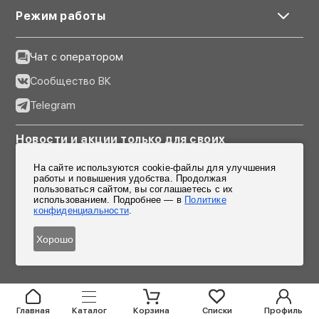
Режим работы
Чат с оператором
Сообщество ВК
Telegram
Новости и акции только для своих
На сайте используются cookie-файлы для улучшения
Подписаться
работы и повышения удобства. Продолжая
пользоваться сайтом, вы соглашаетесь с их
Согласен на обработку персональных данных
использованием. Подробнее — в
Политике
конфиденциальности
.
Хорошо
Главная
Каталог
Корзина
Списки
Профиль