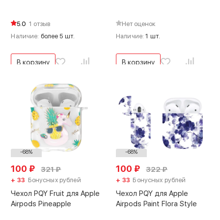
5.0
1 отзыв
Нет оценок
Наличие:
более 5 шт.
Наличие:
1 шт.
В корзину
В корзину
-68%
-68%
100
₽
100
₽
321
₽
322
₽
+ 33
Бонусных рублей
+ 33
Бонусных рублей
Чехол PQY Fruit для Apple
Чехол PQY для Apple
Airpods Pineapple
Airpods Paint Flora Style