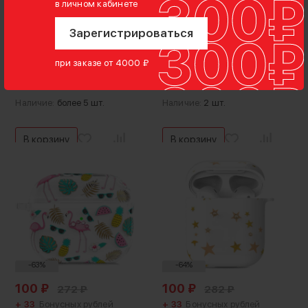
+ 33
Бонусных рублей
+ 33
Бонусных рублей
в личном кабинете
Чехол PQY Fresh для
Чехол PQY Fresh для
Зарегистрироваться
Apple Airpods 3 Pineapple
Apple Airpods 3 Lemon
при заказе от 4000 ₽
4.5
2 отзыва
4.5
2 отзыва
Наличие:
более 5 шт.
Наличие:
2 шт.
В корзину
В корзину
-63%
-64%
100
₽
100
₽
272
₽
282
₽
+ 33
Бонусных рублей
+ 33
Бонусных рублей