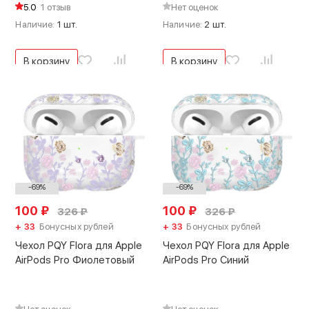
5.0
1 отзыв
Нет оценок
Наличие:
1 шт.
Наличие:
2 шт.
В корзину
В корзину
-69%
-69%
100
₽
100
₽
326
₽
326
₽
+ 33
Бонусных рублей
+ 33
Бонусных рублей
Чехол PQY Flora для Apple
Чехол PQY Flora для Apple
AirPods Pro Фиолетовый
AirPods Pro Синий