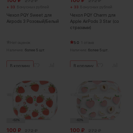
100
₽
100
₽
272
₽
272
₽
+ 33
Бонусных рублей
+ 33
Бонусных рублей
Чехол PQY Sweet для
Чехол PQY Charm для
Airpods 3 Розовый/Белый
Apple AirPods 3 Star (со
стразами)
Нет оценок
5.0
1 отзыв
Наличие:
более 5 шт.
Наличие:
более 5 шт.
В корзину
В корзину
-63%
-63%
100
₽
100
₽
272
₽
272
₽