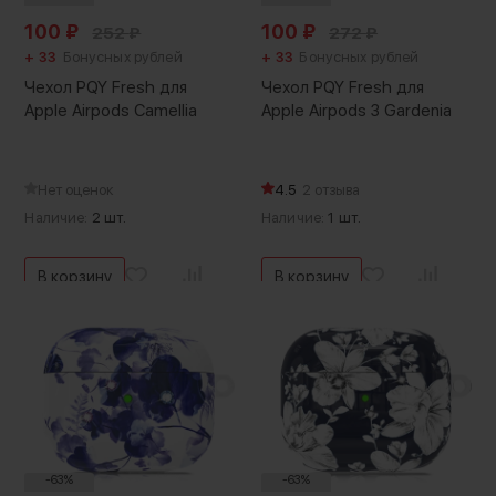
100
₽
100
₽
252
₽
272
₽
+ 33
Бонусных рублей
+ 33
Бонусных рублей
Чехол PQY Fresh для
Чехол PQY Fresh для
Apple Airpods Camellia
Apple Airpods 3 Gardenia
Нет оценок
4.5
2 отзыва
Наличие:
2 шт.
Наличие:
1 шт.
В корзину
В корзину
-63%
-63%