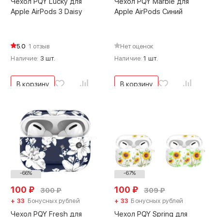
Чехол PQY Lucky для
Чехол PQY Marble для
Apple AirPods 3 Daisy
Apple AirPods Синий
5.0
1 отзыв
Нет оценок
Наличие:
3 шт.
Наличие:
1 шт.
В корзину
В корзину
-66%
-67%
100
₽
100
₽
300
₽
309
₽
+ 33
Бонусных рублей
+ 33
Бонусных рублей
Чехол PQY Fresh для
Чехол PQY Spring для