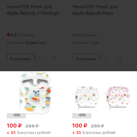
Чехол PQY Fresh для
Чехол PQY Fresh для
Apple Airpods 3 Flamingo
Apple Airpods Stars
4.5
2 отзыва
Нет оценок
Наличие:
более 5 шт.
Наличие:
1 шт.
В корзину
В корзину
-65%
-65%
100
₽
100
₽
288
₽
290
₽
+ 33
Бонусных рублей
+ 33
Бонусных рублей