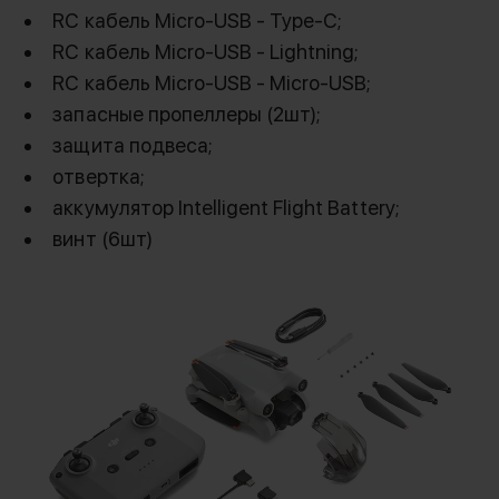
RC кабель Micro-USB - Type-C;
Компактность
RC кабель Micro-USB - Lightning;
RC кабель Micro-USB - Micro-USB;
Дрон легко складывается, что позволит
брать его с собой в поездки, путешествия, на
запасные пропеллеры (2шт);
отдых. С его помощью вы сможете снимать
защита подвеса;
самые захватывающие кадры в любом месте.
отвертка;
Благодаря модернизированному подвесу
аккумулятор Intelligent Flight Battery;
снимки можно выполнять под низким углом
винт (6шт)