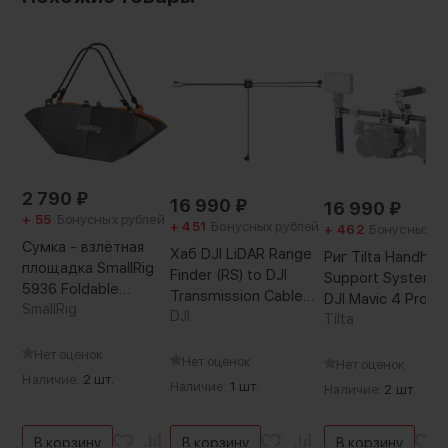
Китай
Вес с упаковкой:
110 г
2 790
₽
16 990
₽
16 990
₽
+ 55
Бонусных рублей
+ 451
Бонусных рублей
+ 462
Бонусных р
Сумка - взлётная
Хаб DJI LiDAR Range
Риг Tilta Handhel
площадка SmallRig
Finder (RS) to DJI
Support System 
5936 Foldable
Transmission Cable
DJI Mavic 4 Pro Б
Landing Pad для
SmallRig
Hub
DJI
Tilta
квадрокоптера
Нет оценок
Нет оценок
Нет оценок
Наличие:
2 шт.
Наличие:
1 шт.
Наличие:
2 шт.
В корзину
В корзину
В корзину