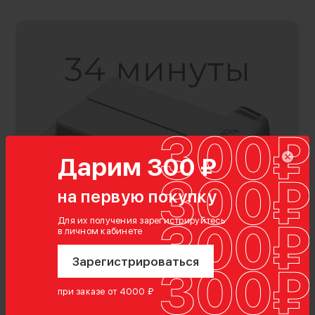
Дарим 300 ₽
на первую покупку
Для их получения зарегистрируйтесь
Характеристики
в личном кабинете
Тип аккумулятора:
Зарегистрироваться
Li-pol (литий-полимерный)
Ёмкость аккумулятора:
при заказе от 4000 ₽
2453 мАч
Сменная батарея ёмкостью в 2453 мАч для
Напряжение: