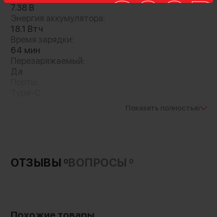
квадрокоптера DJI Mini 3 Pro
. Обеспечит
7.38 В
работу устройства на протяжении 34 минут.
Энергия аккумулятора:
Имеет собственный зарядный порт Type-C и
18.1 Втч
может быть заряжает от сетевого адаптера
Время зарядки:
на мощности до 37Вт
64 мин
Перезаряжаемый:
Да
Порты:
Type-C
Вход:
Показать полностью
37 Вт, 8.5 В
Температурный диапазон:
5°/40°C
Артикул производителя:
CP.MA.00000498.01
ОТЗЫВЫ
ВОПРОСЫ
0
0
Вес без упаковки:
80.5 г
Совместимость:
DJI Mini 3 Pro
Страна-производитель:
Похожие товары