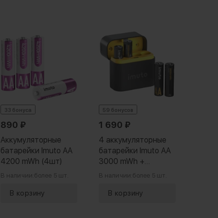
− 20 
33 бонуса
59 бонусов
890
₽
1 690
₽
1 99
Аккумуляторные
4 аккумуляторные
8 ак
батарейки Imuto AA
батарейки Imuto AA
батар
4200 mWh (4шт)
3000 mWh +
1300
зарядный кейс
заря
В наличии:
более 5 шт.
В наличии:
более 5 шт.
В нали