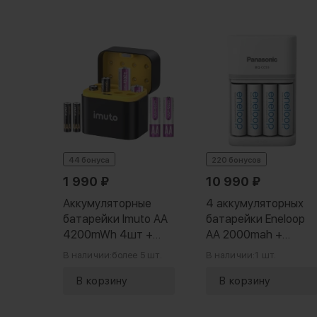
а
0
₽
ые
to AA
44 бонуса
220 бонусов
 +
1 990
₽
10 990
₽
4шт +
5 шт.
Аккумуляторные
4 аккумуляторных
батарейки Imuto AA
батарейки Eneloop
4200mWh 4шт +
AA 2000mah +
AAA 1300mWh 4шт +
зарядное
В наличии:
более 5 шт.
В наличии:
1 шт.
зарядный кейс
устройство
Panasonic Smart-
Quick Charger