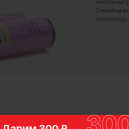
мобильных у
Способна вы
перезаряда
Дарим 300 ₽
Перезаряжаемый