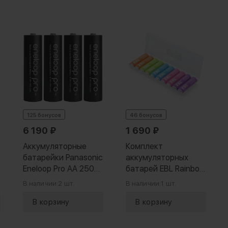
125 бонусов
46 бонусов
6 190
₽
1 690
₽
Аккумуляторные
Комплект
батарейки Panasonic
аккумуляторных
Eneloop Pro AA 2500
батарей EBL Rainbow
4BP (4 шт)
AA 2500mAh (10шт)
В наличии:
2 шт.
В наличии:
1 шт.