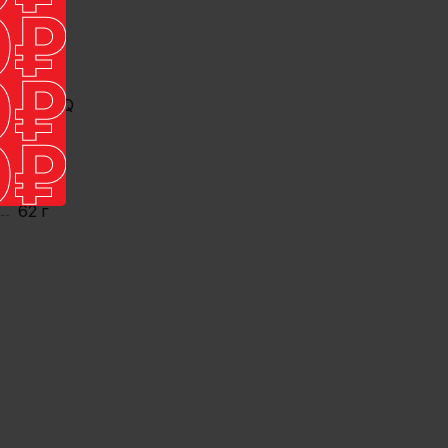
1000
Lii-30Q
Китай
62 г