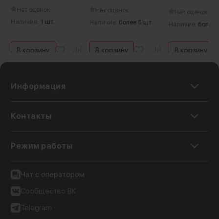
Нет оценок
Нет оценок
Нет оценок
Наличие:
1 шт.
Наличие:
более 5 шт.
Наличие:
более 
В корзину
В корзину
В корзину
Информация
Контакты
Режим работы
Чат с оператором
Сообщество ВК
Telegram