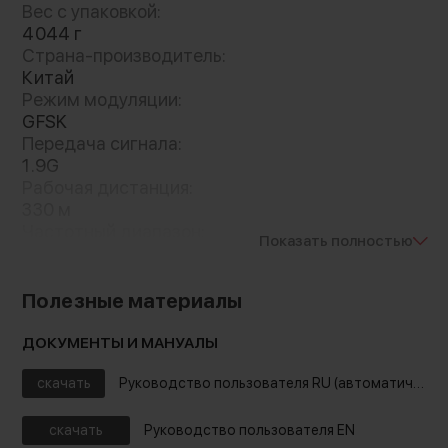
Вес с упаковкой:
4044 г
Страна-производитель:
Китай
Режим модуляции:
GFSK
Передача сигнала:
1.9G
Рабочая дистанция:
330 м
Частотный диапазон:
Показать полностью
150 — 7000 Гц
SPL максимальный:
115 дБ
Полезные материалы
Искажение:
<1%%
ДОКУМЕНТЫ И МАНУАЛЫ
THD:
1%
скачать
Руководство пользователя RU (автоматический перевод)
Шумоподавление:
ENC
скачать
Руководство пользователя EN