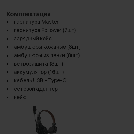
среды для устранения фонового шума и
обеспечения четкой связи. Полностью
Комплектация
беспроводная система не требует
гарнитура Master
использования бодипака или хаба, и может
передавать сигнал на расстояние до 330 м в
гарнитура Follower (7шт)
пределах прямой видимости
зарядный кейс
амбушюры кожаные (8шт)
амбушюры из пенки (8шт)
ветрозащита (8шт)
аккумулятор (16шт)
кабель USB - Type-C
сетевой адаптер
кейс
Автономная гарнитура обеспечивает
стабильную читаемую связь для съёмочной