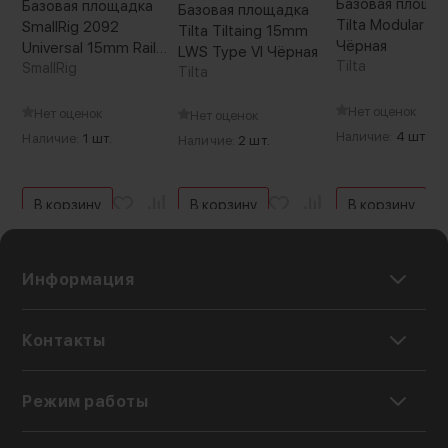
Базовая площа
Базовая площадка
Базовая площадка
Tilta Modular Ty
SmallRig 2092
Tilta Tiltaing 15mm
Чёрная
Universal 15mm Rail
LWS Type VI Чёрная
Tilta
Support System
SmallRig
Tilta
Нет оценок
Нет оценок
Нет оценок
Наличие:
4 шт.
Наличие:
1 шт.
Наличие:
2 шт.
В корзину
В корзину
В корзину
Информация
Контакты
Режим работы