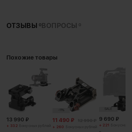
ОТЗЫВЫ
ВОПРОСЫ
0
0
Похожие товары
SALE
-11%
9 690
₽
13 990
₽
11 490
₽
12 990
₽
+ 221
Бонусных 
+ 332
Бонусных рублей
+ 260
Бонусных рублей