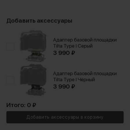
Наличие зажимов для направляющих
Китай
Вес с упаковкой:
диаметром 15 мм позволяет работать с
395 г
приводами фокуса, устанавливать
Добавить аксессуары
компендиум и прочее оснащение, что
сделает процесс работы более эффективным
и удобным
Адаптер базовой площадки
Tilta Type I Серый
3 990 ₽
Адаптер базовой площадки
Tilta Type I Чёрный
3 990 ₽
Итого:
0
₽
Добавить аксессуары в корзину