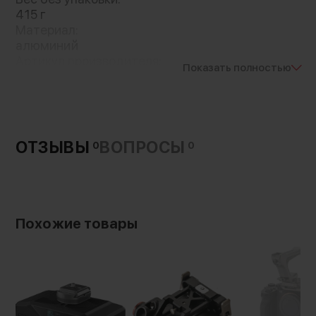
415 г
Материал:
алюминий
Артикул производителя:
Показать полностью
2092B
Тип быстросъемного профиля:
Arca Swiss
Совместимость:
Sony A6000/A6300/A6500/A7/A7II/A9/A7RIII;
ОТЗЫВЫ
ВОПРОСЫ
0
0
Panasonic GH3/GH4/GH5/G80/GX85/G85/G7;
Fujifilm X-T2; BMD BMPCC
Страна-производитель:
Китай
Вес с упаковкой:
Похожие товары
480 г