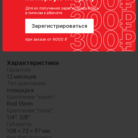
с беззеркальными камерами и зеркальными
фотоустройствами. Поставляется с базовой
Для их получения зарегистрируйтесь
в личном кабинете
платформой и QR-пластиной стандарта Arca-
swiss. Модель незаменима для точной
Зарегистрироваться
регулировки высоты камеры при проведении
съемок различного уровня
при заказе от 4000 ₽
Показать полностью
Характеристики
Гарантия:
12 месяцев
Тип крепления:
площадка
Крепление "мама":
Rod 15mm
Крепление "папа":
1/4", 3/8"
Габариты:
108 × 72 × 57 мм
Вес без упаковки: