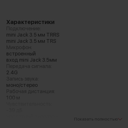
Стерео запись
Приёмник имеет моно и стерео режим записи.
При использовании двух передатчиков вы
Характеристики
сможете писать две раздельные дорожки,
Подключение:
что даёт больше возможностей для
mini Jack 3.5 мм TRRS
редактирования материала. Высокое
mini Jack 3.5 мм TRS
качество записи в 48 КГц с возможностью
Микрофон:
встроенный
усиления сигнала гарантирует
вход mini Jack 3.5мм
профессиональное качество звука
Передача сигнала:
2.4G
Запись звука:
10 часов работы
моно/стерео
Рабочая дистанция:
Вы сможете записывать звук целых 10 часов
100 м
подряд благодаря ёмкому аккумулятору уже
Чувствительность:
встроенному в корпус! Для подзарядки и
-39 дБ
Частотный диапазон:
безопасного хранения комплекта
Показать полностью
20 — 20000 Гц
используется специальный кейс. Благодаря