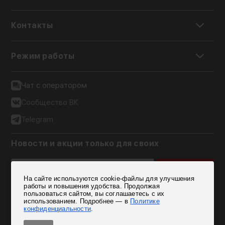
Контакты
Режим работы
Чат с оператором
Сообщество ВК
Telegram
Новости и акции только для своих
Подписаться
На сайте используются cookie-файлы для улучшения
Согласен на обработку персональных данных
работы и повышения удобства. Продолжая
пользоваться сайтом, вы соглашаетесь с их
использованием. Подробнее — в
Политике
конфиденциальности
.