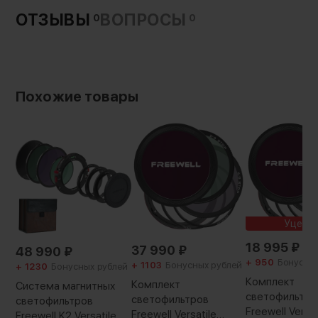
ОТЗЫВЫ
ВОПРОСЫ
0
0
Похожие товары
Уценк
18 995
₽
37 990
₽
48 990
₽
+ 950
Бонусны
+ 1103
Бонусных рублей
+ 1230
Бонусных рублей
Комплект
Комплект
Система магнитных
светофильтро
светофильтров
светофильтров
Freewell Versat
Freewell Versatile
Freewell K2 Versatile