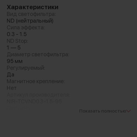
удобного контроля над настройками
Характеристики
плотности переднее кольцо имеет
Вид светофильтра:
маркировку
ND (нейтральный)
Сила эффекта:
0.3 - 1.5
ND Stop:
1 — 5
Диаметр светофильтра:
95 мм
Регулируемый:
Да
Магнитное крепление:
Нет
Артикул производителя:
NIR-TCVND0.3-1.5-95
Гарантия:
Показать полностью
12 месяцев
Вес с упаковкой:
192 г