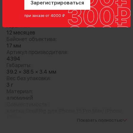
Зарегистрироваться
при заказе от 4000 ₽
Характеристики
Гарантия:
12 месяцев
Байонет объектива:
17 мм
Артикул производителя:
4394
Габариты:
39.2 × 38.5 × 3.4 мм
Вес без упаковки:
3 г
Материал:
алюминий
Совместимость:
клетка SmallRig для iPhone 15 Pro Max/ iPhone
15 Pro
Показать полностью
Вес с упаковкой:
24 г