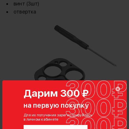
винт (3шт)
отвертка
Сменная пластина для установки мобильного
объектива с креплением 17мм. Разработан
специально для нового поколения клеток
SmallRig для iPhone 15 Pro/15 Pro Max
Дарим 300 ₽
на первую покупку
Для их получения зарегистрируйтесь
в личном кабинете