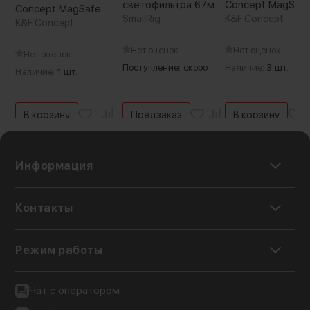
светофильтра 67мм
Concept MagSaf
Concept MagSafe
для мобильной
SmallRig
для iPhone 17 Pr
K&F Concept
ND2-32 для iPhone 17
K&F Concept
клетки
Max
Pro (Уцененный кат.А)
Нет оценок
Нет оценок
Нет оценок
Поступление: скоро
Наличие:
3 шт.
Наличие:
1 шт.
В корзину
Предзаказ
В корзину
Информация
Контакты
Режим работы
Чат с оператором