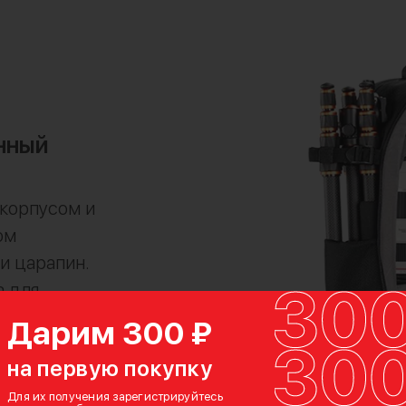
нный
 корпусом и
ом
и царапин.
 для
молнии для
Дарим 300 ₽
карман для
на первую покупку
рюкзак еще
Для их получения зарегистрируйтесь