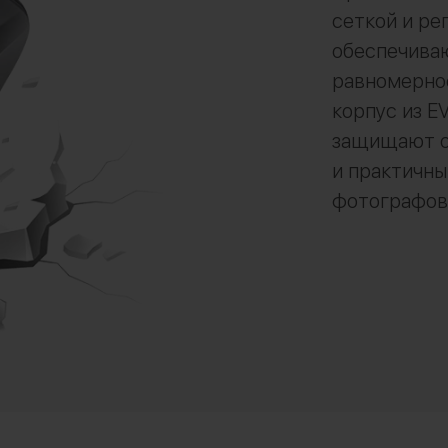
сеткой и ре
обеспечива
равномерно
корпус из E
защищают о
и практичны
фотографов