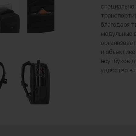
специально 
транспорти
благодаря т
модульные 
организоват
и объективо
ноутбуков д
удобство в 