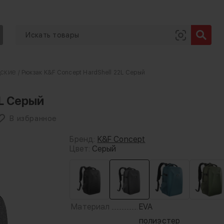
дские
/ Рюкзак K&F Concept HardShell 22L Серый
2L Серый
В избранное
Бренд:
K&F Concept
Цвет:
Серый
Материал
EVA
полиэстер