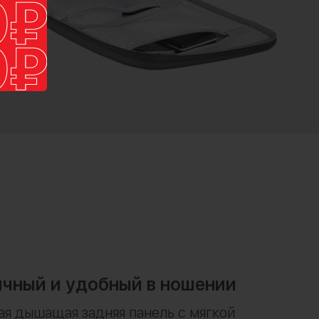
чный и удобный в ношении
я дышащая задняя панель с мягкой