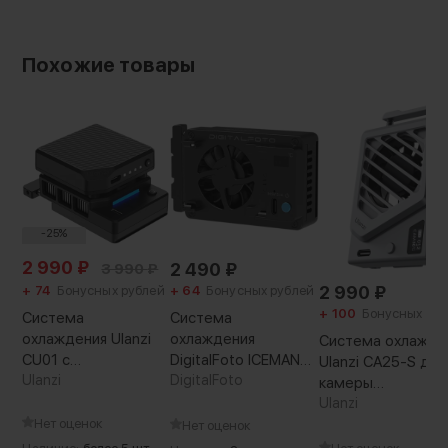
Похожие товары
-25%
2 990
₽
2 490
₽
3 990
₽
2 990
₽
+ 74
Бонусных рублей
+ 64
Бонусных рублей
+ 100
Бонусных руб
Система
Система
охлаждения Ulanzi
охлаждения
Система охлажде
CU01 с
DigitalFoto ICEMAN
Ulanzi CA25-S для
аккумулятором
Ulanzi
(LP-E6)
DigitalFoto
камеры
Sony/Canon/Fujifil
Ulanzi
Серебро
Нет оценок
Нет оценок