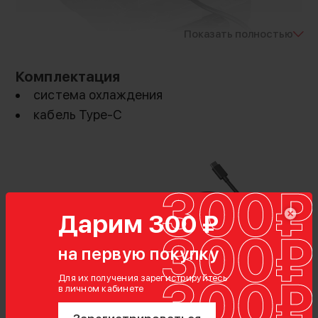
Показать полностью
Комплектация
система охлаждения
кабель Type-C
Эффективное решение для
перегрева
Дарим 300 ₽
Система охлаждения SmallRig оснащена
высокоскоростным вентилятором (7000 об/
на первую покупку
мин) и термоэлектрическим модулем (TEC),
который быстро отводит тепло от камер
Для их получения зарегистрируйтесь
в личном кабинете
Sony, включая модели ZV-E1, FX3 и Alpha 7S III.
Два режима скорости позволяют