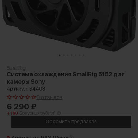
SmallRig
Система охлаждения SmallRig 5152 для
камеры Sony
Артикул: 84408
0 отзывов
6 290
₽
+ 160
Бонусных рублей
%
Кредит
от 943 ₽/мес