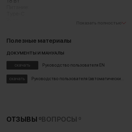
экстремальных условиях.
18 Вт
Питание:
Важно:
при установке экран камеры нельзя
Type-C
сложить, а блокировка вентиляции
Вход:
Показать полностью
запрещена. Для защиты от конденсата
4.5-10.8 В/1-2A
Материал:
устройство автоматически переходит в
АБС пластик
Полезные материалы
режим ожидания при бездействии. Прочная
алюминий
сборка и компактность делают его
поликарбонат
ДОКУМЕНТЫ И МАНУАЛЫ
идеальным для студийной и репортажной
Совместимость:
съемки
Sony ZV-E1, ZV-E10 II, ZV-E10, ZV-1, ZV-1F, Alpha
скачать
Руководство пользователя EN
7 IV, Alpha 7S III, Alpha 7C, Alpha 7C II, Alpha 7CR,
Alpha 6700, FX3, FX30
скачать
Руководство пользователя (автоматический перевод на русский язык)
Уровень собственного шума:
40 дБ
Скорость вращения:
4500 RPM
ОТЗЫВЫ
ВОПРОСЫ
0
0