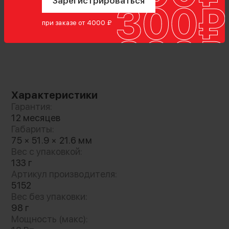
Зарегистрироваться
адаптировать охлаждение под
интенсивность съемки — от интервальной до
при заказе от 4000 ₽
записи 4K/120fps. Конструкция с пружинным
креплением обеспечивает мгновенный
монтаж и демонтаж без инструментов,
сохраняя доступ к экрану камеры.
Совместима с клетками или используется
отдельно, снижая общий вес комплекта
Характеристики
Гарантия:
12 месяцев
Габариты:
Безопасность и универсальность
75 × 51.9 × 21.6 мм
Вес с упаковкой:
Прибор способен работать от внешнего
133 г
аккумулятора или V-Mount посредством
Артикул производителя:
Type-C кабеля, что исключает необходимость
5152
встроенного источника. Система
Вес без упаковки:
предотвращает отключение камеры из-за
98 г
перегрева, продлевая время записи даже в
Мощность (макс):