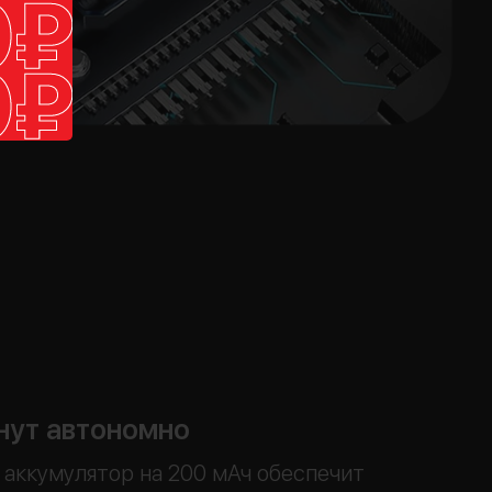
нут автономно
аккумулятор на 200 мАч обеспечит