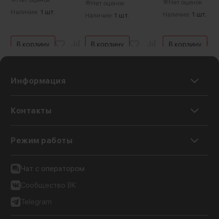
Нет оценок
Нет оценок
фантомное
Наличие:
1 шт.
Наличие:
1 шт.
Наличие:
1 шт.
Артикул производителя:
OMIC-U
Гарантия:
В корзину
В корзину
В корзину
12 месяцев
Вес с упаковкой:
234 г
Информация
Контакты
Режим работы
Чат с оператором
Сообщество ВК
Telegram
До 15 часов работы