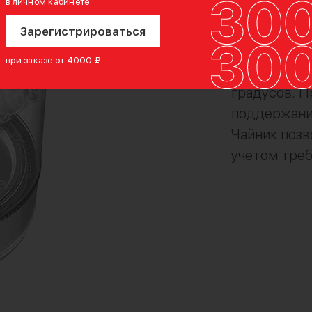
в личном кабинете
Выбор те
Зарегистрироваться
Электрочай
при заказе от 4000 ₽
температуры
градусов. 
поддержания
Чайник позв
учетом тре