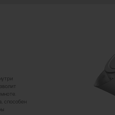
нутри
зволит
емноте.
а, способен
ры