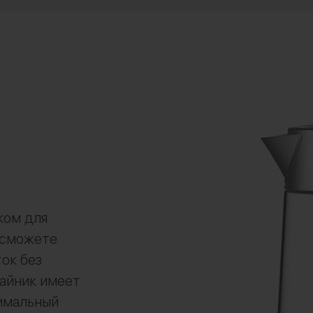
ком для
 сможете
ок без
айник имеет
тимальный