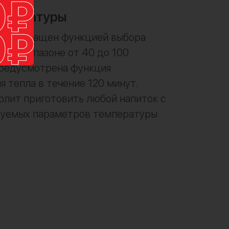
мпературы
ник оснащен функцией выбора
 в диапазоне от 40 до 100
Предусмотрена функция
 тепла в течение 120 минут.
олит приготовить любой напиток с
буемых параметров температуры