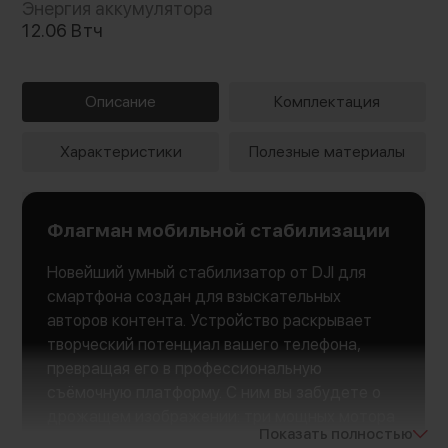
Энергия аккумулятора
12.06 Втч
Описание
Комплектация
Характеристики
Полезные материалы
Флагман мобильной стабилизации
Новейший умный стабилизатор от DJI для
смартфона создан для взыскательных
авторов контента. Устройство раскрывает
творческий потенциал вашего телефона,
превращая его в профессиональную
съёмочную платформу. С ним вы забудете о
дрожащем изображении: три мощных мотора
Показать полностью
обеспечивают исключительную плавность по