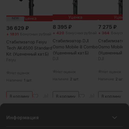
управления: джойстик, колесо настройки,
кнопки для быстрого переключения камер и
Уценка
Уценка
Уценка
NEW
начала записи, что даёт вам полный контроль
8 395
₽
7 275
₽
без необходимости касаться экрана
36 629
₽
+ 420
Бонусных рублей
+ 364
Бонусных
телефона
+ 1831
Бонусных рублей
Стабилизатор DJI
Стабилизатор 
Стабилизатор Feiyu
Osmo Mobile 8 Combo
Osmo Mobile 8
Tech AK4500 Standard
(Уцененный кат.Б)
(Уцененный кат
Kit (Уцененный кат.Б)
DJI
DJI
Feiyu
Нет оценок
Нет оценок
Нет оценок
Наличие:
2 шт.
Наличие:
2 шт.
Наличие:
1 шт.
В корзину
В корзину
В корзину
Информация