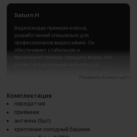
Saturn H
Видеосендер премиум-класса,
разработанный специально для
профессионалов видеосъёмки. Он
обеспечивает стабильную и
высококачественную передачу видео, что
делает его идеальным выбором для
кинопроизводства, трансляций и других
Показать полностью
требовательных видеопроектов. Этот прибор
отличается надёжностью и передовыми
технологиями, которые обеспечивают
Комплектация
превосходное качество изображения и звука
передатчик
приёмник
антенна (5шт)
крепление холодный башмак