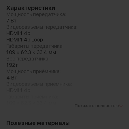
чёткость изображения без потерь
Характеристики
Мощность передатчика:
7 Вт
Видеоразъемы передатчика:
HDMI 1.4b
HDMI 1.4b Loop
Габариты передатчика:
109 × 62.3 × 33.4 мм
Вес передатчика:
192 г
Мощность приёмника:
4 Вт
Видеоразъемы приёмника:
HDMI 1.4b
Габариты приёмника:
109 × 62.3 × 33.4 мм
Показать полностью
Вес приёмника:
192 г
Гарантия:
Полезные материалы
12 месяцев