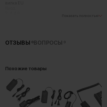
вилка EU
Вход:
7-8,4 В
Показать полностью
Выход:
8,4 В 3A
Особенности кабеля:
витой (пружинка)
ОТЗЫВЫ
ВОПРОСЫ
0
0
Похожие товары