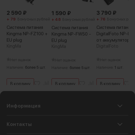
2 590
₽
3 790
₽
1 590
₽
+ 79
Бонусных рублей
+ 76
Бонусных руб
+ 48
Бонусных рублей
Система питания
Система питания
Система питания
Kingma NP-FZ100 +
DigitalFoto NP-F
Kingma NP-FW50 -
EU plug
от аккумулятора
EU plug
KingMa
NP-F970
DigitalFoto
KingMa
Нет оценок
Нет оценок
Нет оценок
Наличие:
более 5 шт.
Наличие:
1 шт.
Наличие:
более 5 шт.
В корзину
В корзину
В корзину
Информация
Контакты