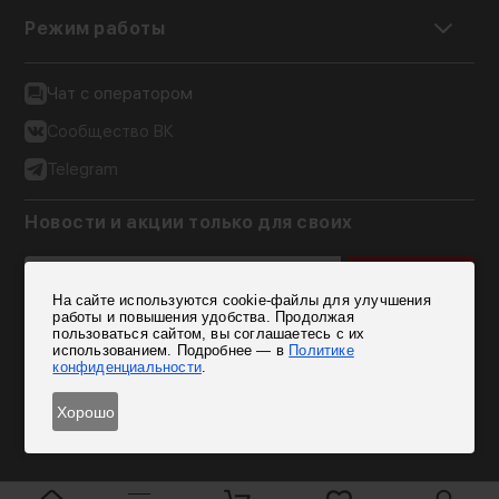
Режим работы
Чат с оператором
Сообщество ВК
Telegram
Новости и акции только для своих
Подписаться
На сайте используются cookie-файлы для улучшения
Согласен на обработку персональных данных
работы и повышения удобства. Продолжая
пользоваться сайтом, вы соглашаетесь с их
использованием. Подробнее — в
Политике
конфиденциальности
.
Хорошо